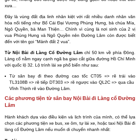
xưa…
Đây là vùng đất địa linh nhân kiệt với rất nhiều danh nhân văn
hóa nổi tiếng như Bố Cái Đại Vương Phùng Hưng, bà chúa Mía,
Ngô Quyền, bà Man Thiện… Chính vì cùng là nơi sinh của 2 vị
vua Phùng Hưng và Ngô Quyền nên Đường Lâm còn được biết
đến với tên gọi “Mảnh đất 2 vua”.
Từ Nội Bài đi Làng Cổ Đường Lâm
chỉ 50 km về phía Đông.
Làng cổ nằm ngay cạnh ngã ba giao cắt giữa đường Hồ Chí Minh
với quốc lộ 32. Lộ trình lái xe phổ biến như sau:
Từ sân bay đi theo đường cao tốc CT05 => rẽ trái vào
TL3108B => rẽ tiếp DT303 => rẽ ngược vào QL2C => qua cầu
Vĩnh Thịnh rẽ vào Đường Lâm.
Các phương tiện từ sân bay Nội Bài đi Làng cổ Đường
Lâm
Hành khách dựa vào điều kiện và lịch trình của mình, có thể lựa
chọn các phương tiện xe bus, xe ôm, tự lái xe, hoặc taxi Nội Bài đi
làng cổ Đường Lâm nếu muốn di chuyển nhanh nhất: