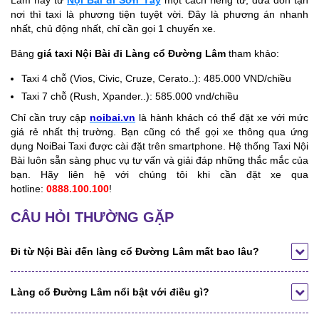
nơi thì taxi là phương tiện tuyệt vời. Đây là phương án nhanh
nhất, chủ động nhất, chỉ cần gọi 1 chuyến xe.
Bảng
giá taxi Nội Bài đi Làng cổ Đường Lâm
tham khảo:
Taxi 4 chỗ (Vios, Civic, Cruze, Cerato..): 485.000 VND/chiều
Taxi 7 chỗ (Rush, Xpander..): 585.000 vnd/chiều
Chỉ cần truy cập
noibai.vn
là hành khách có thể đặt xe với mức
giá rẻ nhất thị trường. Bạn cũng có thể gọi xe thông qua ứng
dụng NoiBai Taxi được cài đặt trên smartphone. Hệ thống Taxi Nội
Bài luôn sẵn sàng phục vụ tư vấn và giải đáp những thắc mắc của
bạn. Hãy liên hệ với chúng tôi khi cần đặt xe qua
hotline:
0888.100.100
!
CÂU HỎI THƯỜNG GẶP
Đi từ Nội Bài đến làng cổ Đường Lâm mất bao lâu?
Làng cổ Đường Lâm nổi bật với điều gì?