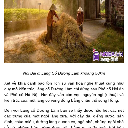
Nội Bài đi Làng Cổ Đường Lâm khoảng 50km
Xét về khía cạnh bảo tồn lịch sử văn hóa nghệ thuật cũng như
quy mô kiến trúc, làng cổ Đường Lâm chỉ đứng sau Phố cổ Hội An
và Phố cổ Hà Nội. Nơi đây vẫn còn vẹn nguyên nghệ thuật và
kiến trúc của một làng cổ vùng đồng bằng châu thổ sông Hồng.
Đến với Làng cổ Đường Lâm bạn sẽ thấy được hầu hết các nét
đặc trưng của một ngôi làng xưa. Với cây đa, giếng nước, sân
đình, chùa miếu, đường làng quanh co, ngõ nhỏ, những ngôi nhà
gỗ cổ, những bức tường được xây bằng gạch đỏ hoặc trát bùn