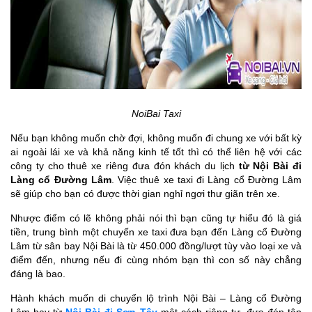
NoiBai Taxi
Nếu bạn không muốn chờ đợi, không muốn đi chung xe với bất kỳ
ai ngoài lái xe và khả năng kinh tế tốt thì có thể liên hệ với các
công ty cho thuê xe riêng đưa đón khách du lịch
từ Nội Bài đi
Làng cổ Đường Lâm
.
Việc thuê xe taxi đi Làng cổ Đường Lâm
sẽ giúp cho bạn có được thời gian nghỉ ngơi thư giãn trên xe.
Nhược điểm có lẽ không phải nói thì bạn cũng tự hiểu đó là giá
tiền, trung bình một chuyến xe taxi đưa bạn đến Làng cổ Đường
Lâm từ sân bay Nội Bài là từ 450.000 đồng/lượt tùy vào loại xe và
điểm đến, nhưng nếu đi cùng nhóm bạn thì con số này chẳng
đáng là bao.
Hành khách muốn di chuyển lộ trình Nội Bài – Làng cổ Đường
Lâm hay từ
Nội Bài đi Sơn Tây
một cách riêng tư, đưa đón tận