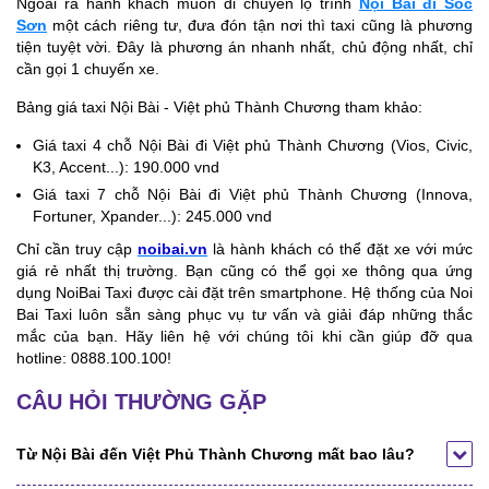
Ngoài ra hành khách muốn di chuyển lộ trình
Nội Bài đi Sóc
Sơn
một cách riêng tư, đưa đón tận nơi thì taxi cũng là phương
tiện tuyệt vời. Đây là phương án nhanh nhất, chủ động nhất, chỉ
cần gọi 1 chuyến xe.
Bảng giá taxi Nội Bài - Việt phủ Thành Chương tham khảo:
Giá taxi 4 chỗ Nội Bài đi Việt phủ Thành Chương (Vios, Civic,
K3, Accent...): 190.000 vnd
Giá taxi 7 chỗ Nội Bài đi Việt phủ Thành Chương (Innova,
Fortuner, Xpander...): 245.000 vnd
Chỉ cần truy cập
noibai.vn
là hành khách có thể đặt xe với mức
giá rẻ nhất thị trường. Bạn cũng có thể gọi xe thông qua ứng
dụng NoiBai Taxi được cài đặt trên smartphone. Hệ thống của Noi
Bai Taxi luôn sẵn sàng phục vụ tư vấn và giải đáp những thắc
mắc của bạn. Hãy liên hệ với chúng tôi khi cần giúp đỡ qua
hotline: 0888.100.100!
CÂU HỎI THƯỜNG GẶP
Từ Nội Bài đến Việt Phủ Thành Chương mất bao lâu?