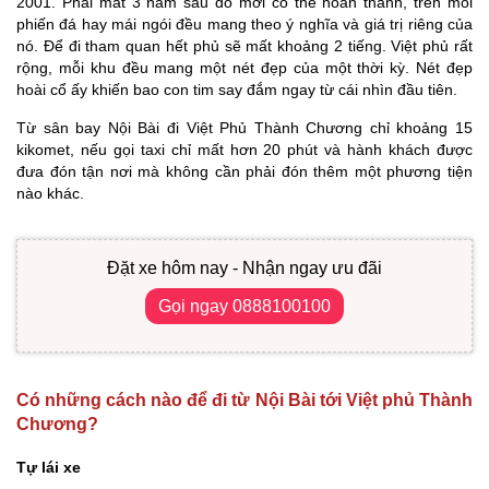
2001. Phải mất 3 năm sau đó mới có thể hoàn thành, trên mỗi
phiến đá hay mái ngói đều mang theo ý nghĩa và giá trị riêng của
nó. Để đi tham quan hết phủ sẽ mất khoảng 2 tiếng. Việt phủ rất
rộng, mỗi khu đều mang một nét đẹp của một thời kỳ. Nét đẹp
hoài cổ ấy khiến bao con tim say đắm ngay từ cái nhìn đầu tiên.
Từ sân bay Nội Bài đi Việt Phủ Thành Chương chỉ khoảng 15
kikomet, nếu gọi taxi chỉ mất hơn 20 phút và hành khách được
đưa đón tận nơi mà không cần phải đón thêm một phương tiện
nào khác.
Đặt xe hôm nay - Nhận ngay ưu đãi
Gọi ngay 0888100100
Có những cách nào để đi từ Nội Bài tới Việt phủ Thành
Chương?
Tự lái xe