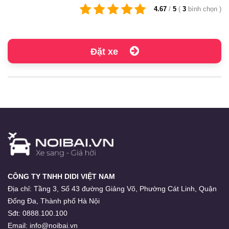
4.67
/
5
(
3
bình chọn
)
Đặt xe
CÔNG TY TNHH DIDI VIỆT NAM
Địa chỉ:
Tầng 3, Số 43 đường Giảng Võ, Phường Cát Linh, Quận
Đống Đa, Thành phố Hà Nội
Sđt:
0888.100.100
Email:
info@noibai.vn