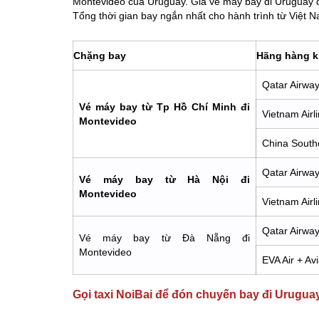
Montevideo của Uruguay. Giá vé máy bay đi Uruguay 
Tổng thời gian bay ngắn nhất cho hành trình từ Việt 
Chặng bay
Hãng hàng 
Qatar Airway
Vé máy bay từ Tp Hồ Chí Minh đi
Vietnam Air
Montevideo
China Southe
Qatar Airw
Vé máy bay từ Hà Nội đi
Montevideo
Vietnam Airl
Qatar Airway
Vé máy bay từ Đà Nẵng đi
Montevideo
EVA Air + Av
Gọi taxi NoiBai để đón chuyến bay đi Urugua