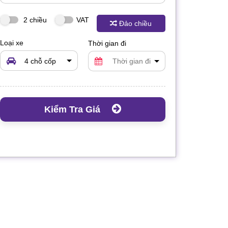
2 chiều
VAT
Đảo chiều
Loại xe
Thời gian đi
4 chỗ cốp
rộng
Kiểm Tra Giá