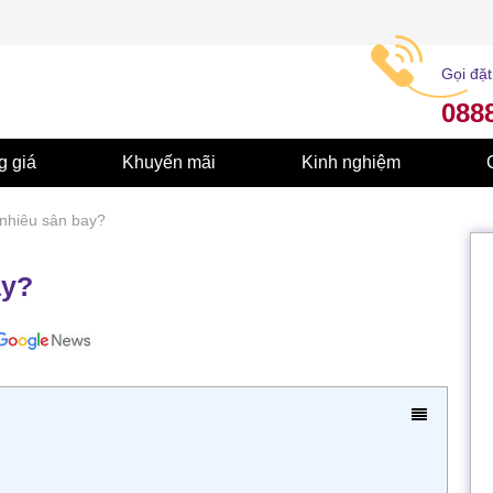
Gọi đặt
088
g giá
Khuyến mãi
Kinh nghiệm
nhiêu sân bay?
ay?