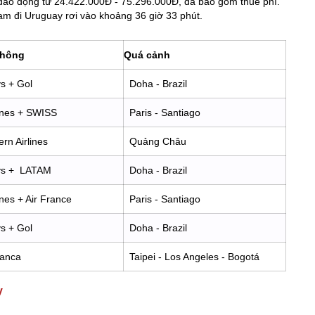
dao động từ 24.422.000Đ - 75.296.000Đ, đã bao gồm thuế phí.
Nam đi Uruguay rơi vào khoảng 36 giờ 33 phút.
không
Quá cảnh
s + Gol
Doha - Brazil
lines + SWISS
Paris - Santiago
rn Airlines
Quảng Châu
ays + LATAM
Doha - Brazil
ines + Air France
Paris - Santiago
s + Gol
Doha - Brazil
ianca
Taipei - Los Angeles - Bogotá
y