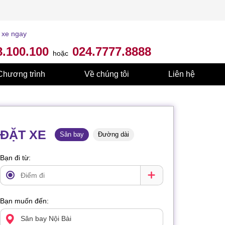
 xe ngay
8.100.100
024.7777.8888
hoặc
Chương trình
Về chúng tôi
Liên hệ
ĐẶT XE
Sân bay
Đường dài
Bạn đi từ:
Bạn muốn đến: