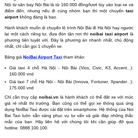
Nội từ sân bay Nội Bài là từ 160.000 đồng/lượt tùy vào loại xe và
điểm đến, nhưng nếu đi cùng nhóm bạn thì một chuyến
taxi
airport
không đáng là bao.
Hành khách muốn di chuyển lộ trình Nội Bài đi Hà Nội hay ngược
lại một cách riêng tư, đưa đón tận nơi thì
noibai taxi airport
là
phương tiện tuyệt vời. Đây là phương án nhanh nhất, chủ động
nhất, chỉ cần gọi 1 chuyến xe.
Bảng giá
NoiBai Airport Taxi
tham khảo:
Giá taxi 4 chỗ Hà Nội - Nội Bài (Vios, Civic, K3, Accent...):
160.000 vnd
Giá taxi 7 chỗ Hà Nội - Nội Bài (Innova, Fortuner, Xpander...):
175.000 vnd
Chỉ cần truy cập
noibai.vn
là hành khách có thể đặt xe với mức
giá rẻ nhất thị trường. Bạn cũng có thể gọi xe thông qua ứng
dụng NoiBai Taxi được cài đặt trên smartphone. Hệ thống của Noi
Bai Taxi luôn sẵn sàng phục vụ tư vấn và giải đáp những thắc
mắc của bạn. Hãy liên hệ với chúng tôi khi cần giúp đỡ qua
hotline: 0888.100.100.