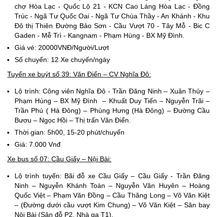
chợ Hòa Lạc - Quốc Lộ 21 - KCN Cao Láng Hòa Lạc - Đồng
Trúc - Ngã Tư Quốc Oai - Ngã Tư Chùa Thầy - An Khánh - Khu
Đô thị Thiên Đường Bảo Sơn - Cầu Vượt 70 - Tây Mỗ - Bic C
Gaden - Mễ Trì - Kangnam - Phạm Hùng - BX Mỹ Đình.
Giá vé: 20000VNĐ/Người/Lượt
Số chuyến: 12 Xe chuyến/ngày
Tuyến xe buýt số 39: Văn Điển – CV Nghĩa Đô:
Lộ trình: Công viên Nghĩa Đô - Trần Đăng Ninh – Xuân Thủy –
Phạm Hùng – BX Mỹ Đình – Khuất Duy Tiến – Nguyễn Trãi –
Trần Phú ( Hà Đông) – Phùng Hưng (Hà Đông) – Đường Cầu
Bươu – Ngọc Hồi – Thị trấn Văn Điển.
Thời gian: 5h00, 15-20 phút/chuyến
Giá: 7.000 Vnđ
Xe bus số 07: Cầu Giấy – Nội Bài:
Lộ trình tuyến: Bãi đỗ xe Cầu Giấy – Cầu Giấy - Trần Đăng
Ninh – Nguyễn Khánh Toàn – Nguyễn Văn Huyên – Hoàng
Quốc Việt – Phạm Văn Đồng – Cầu Thăng Long – Võ Văn Kiệt
– (Đường dưới cầu vượt Kim Chung) – Võ Văn Kiệt – Sân bay
Nội Bài (Sân đỗ P2, Nhà ga T1).