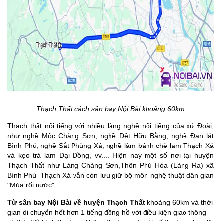
Thạch Thất cách sân bay Nội Bài khoảng 60km
Thạch thất nổi tiếng với nhiều làng nghề nổi tiếng của xứ Đoài,
như nghề Mộc Chàng Sơn, nghề Dệt Hữu Bằng, nghề Đan lát
Bình Phú, nghề Sắt Phùng Xá, nghề làm bánh chè lam Thạch Xá
và kẹo trà lam Đại Đồng, vv....
Hiện nay một số nơi tại huyện
Thạch Thất như Làng Chàng Sơn,Thôn Phú Hòa (Làng Ra) xã
Bình Phú, Thạch Xá vẫn còn lưu giữ bộ môn nghệ thuật dân gian
"Múa rối nước".
Từ sân bay Nội Bài về huyện Thạch Thất
khoảng 60km và thời
gian di chuyển hết hơn 1 tiếng đồng hồ với điều kiện giao thông