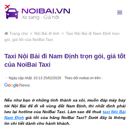
Trang chủ
>
Nội Bài đi tỉnh
>
Taxi Nội Bài đi Nam Định trọn
gói, giá tốt của NoiBai Taxi
Taxi Nội Bài đi Nam Định trọn gói, giá tốt
của NoiBai Taxi
Ngày cập nhật: 10:13 25/02/2026
Theo dõi noibai.vn trên -
Nếu như bạn ở những tỉnh thành xa xôi, muốn đáp máy bay
tới Nội Bài để đi về vùng đất Nam Định, thì nhất định phải
lưu lại hotline của NoiBai Taxi. Làm sao để thuê
taxi Nội Bài
Nam Định
giá tốt của hãng NoiBai Taxi? Dưới đây là thông
tin chi tiết dành cho hành khách.