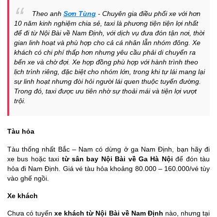
Theo anh
Sơn Tùng
- Chuyên gia điều phối xe với hơn
10 năm kinh nghiệm chia sẻ, taxi là phương tiện tiện lợi nhất
để đi từ Nội Bài về Nam Định, với dịch vụ đưa đón tận nơi, thời
gian linh hoạt và phù hợp cho cả cá nhân lẫn nhóm đông. Xe
khách có chi phí thấp hơn nhưng yêu cầu phải di chuyển ra
bến xe và chờ đợi. Xe hợp đồng phù hợp với hành trình theo
lịch trình riêng, đặc biệt cho nhóm lớn, trong khi tự lái mang lại
sự linh hoạt nhưng đòi hỏi người lái quen thuộc tuyến đường.
Trong đó, taxi được ưu tiên nhờ sự thoải mái và tiện lợi vượt
trội.
Tàu hỏa
Tàu thống nhất Bắc – Nam có dừng ở ga Nam Định, bạn hãy đi
xe bus hoặc taxi
từ sân bay Nội Bài về Ga Hà Nội
để đón tàu
hỏa đi Nam Định. Giá vé tàu hỏa khoảng 80.000 – 160.000/vé tùy
vào ghế ngồi.
Xe khách
Chưa có tuyến
xe khách từ Nội Bài về Nam Định
nào, nhưng tại