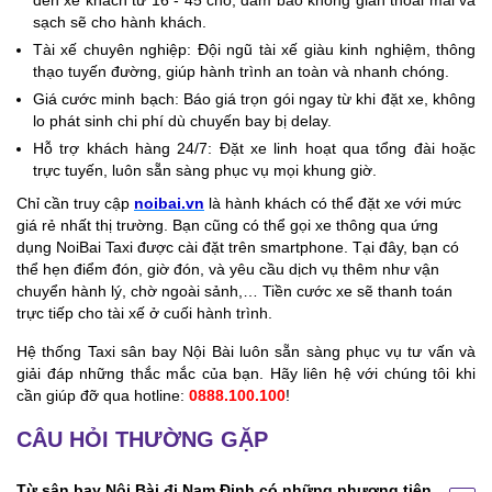
sạch sẽ cho hành khách.
Tài xế chuyên nghiệp: Đội ngũ tài xế giàu kinh nghiệm, thông
thạo tuyến đường, giúp hành trình an toàn và nhanh chóng.
Giá cước minh bạch: Báo giá trọn gói ngay từ khi đặt xe, không
lo phát sinh chi phí dù chuyến bay bị delay.
Hỗ trợ khách hàng 24/7: Đặt xe linh hoạt qua tổng đài hoặc
trực tuyến, luôn sẵn sàng phục vụ mọi khung giờ.
Chỉ cần truy cập
noibai.vn
là hành khách có thể đặt xe với mức
giá rẻ nhất thị trường. Bạn cũng có thể gọi xe thông qua ứng
dụng NoiBai Taxi được cài đặt trên smartphone. Tại đây, bạn có
thể hẹn điểm đón, giờ đón, và yêu cầu dịch vụ thêm như vận
chuyển hành lý, chờ ngoài sảnh,… Tiền cước xe sẽ thanh toán
trực tiếp cho tài xế ở cuối hành trình.
Hệ thống Taxi sân bay Nội Bài luôn sẵn sàng phục vụ tư vấn và
giải đáp những thắc mắc của bạn. Hãy liên hệ với chúng tôi khi
cần giúp đỡ qua hotline:
0888.100.100
!
CÂU HỎI THƯỜNG GẶP
Từ sân bay Nội Bài đi Nam Định có những phương tiện