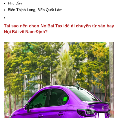
Phủ Dầy
Biển Thịnh Long, Biển Quất Lâm
…
Tại sao nên chọn NoiBai Taxi để di chuyển từ sân bay
Nội Bài về Nam Định?