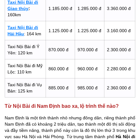
Taxi Nội Bài đi
Giao thủy
:
1.185.000 đ
1.285.000 đ
3.360.000 đ
160km
Taxi Nội Bài đi
1.125.000 đ
1.225.000 đ
3.160.000 đ
Hải Hậu
: 164 km
Taxi Nội Bài đi Ý
870.000 đ
970.000 đ
2.300.000 đ
Yên: 120 km
Taxi Nội Bài đi Mỹ
860.000 đ
960.000 đ
2.280.000 đ
Lộc: 110 km
Taxi Nội Bài đi Vụ
885.000 đ
985.000 đ
2.360.000 đ
Bản: 125 km
Từ Nội Bài đi Nam Định bao xa, lộ trình thế nào?
Nam Định là một tỉnh thành nhỏ nhưng đông dân, riêng thành phố
Nam Định đã có khoảng 2 triệu dân, tạo thành một đô thị sôi động
và đầy tiềm năng, thành phố này còn là đô thị lớn thứ 3 trong khu
vực sau Hà Nội và Hải Phòng. Từ trung tâm thành phố
Hà Nội đi