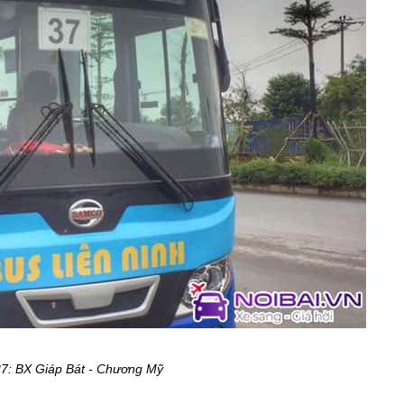
37: BX Giáp Bát - Chương Mỹ