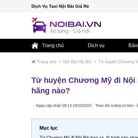
Dịch Vụ Taxi Nội Bài Giá Rẻ
Trang chủ
Dịch vụ
Bản
Trang chủ
>
Nội Bài Hà Nội
>
Từ huyện Chương Mỹ
Từ huyện Chương Mỹ đi Nội B
hãng nào?
Ngày cập nhật: 09:13 24/10/2025
Theo dõi noibai.vn trên -
Mục lục
Từ Chương Mỹ đi Nội Bài bao xa, lộ trình nào nha