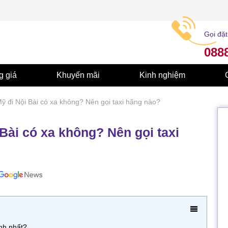
Gọi đặt
088
g giá
Khuyến mãi
Kinh nghiệm
 đi Nội Bài có xa không? Nên gọi taxi hãng nào?
ài có xa không? Nên gọi taxi
nh nhất?