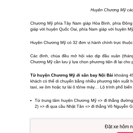
Huyện Chương Mỹ các
Chương Mỹ phía Tây Nam giáp Hòa Bình, phía Đông 
giáp với huyện Quốc Oai, phía Nam giáp với huyện 
Huyện Chương Mỹ có 32 đơn vị hành chính trực thuộc, 
Các đình, chùa đều mở hội vào dịp đầu xuân (thán
Chương Mỹ cần lưu ý lựa chọn phương tiện đi lại cho 
Từ huyện Chương Mỹ đi sân bay Nội Bài
khoảng 49
khách có thể di chuyển bằng nhiều phương tiện xuất h
taxi, xe ôm hoặc tự lái ô tô/xe máy… Lộ trình phổ biế
Từ trung tâm huyện Chương Mỹ => đi thẳng đường
2) => đi qua cầu Nhật Tân => đi thẳng Võ Nguyễn G
Đặt xe hôm n