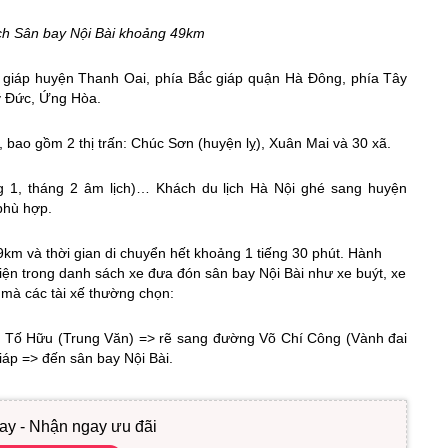
h Sân bay Nội Bài khoảng 49km
giáp huyện Thanh Oai, phía Bắc giáp quận Hà Đông, phía Tây
Mỹ Đức, Ứng Hòa.
bao gồm 2 thị trấn: Chúc Sơn (huyện lỵ), Xuân Mai và 30 xã.
g 1, tháng 2 âm lịch)… Khách du lịch Hà Nội ghé sang huyện
phù hợp.
km và thời gian di chuyển hết khoảng 1 tiếng 30 phút. Hành
iện trong danh sách xe đưa đón sân bay Nội Bài như xe buýt, xe
n mà các tài xế thường chọn:
 Tố Hữu (Trung Văn) => rẽ sang đường Võ Chí Công (Vành đai
iáp => đến sân bay Nội Bài.
ay - Nhận ngay ưu đãi