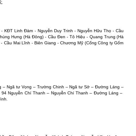
ỹ:
ng - KĐT Linh Đàm - Nguyễn Duy Trinh - Nguyễn Hữu Thọ - Cầu
Phùng Hưng (Hà Đông) - Cầu Đen - Tô Hiệu - Quang Trung (Hà
i - Cầu Mai Lĩnh - Biên Giang - Chương Mỹ (Cổng Công ty Gốm
ng – Ngã tư Vọng – Trường Chinh – Ngã tư Sở – Đường Láng –
hà 94 Nguyễn Chí Thanh – Nguyễn Chí Thanh – Đường Láng –
ình.