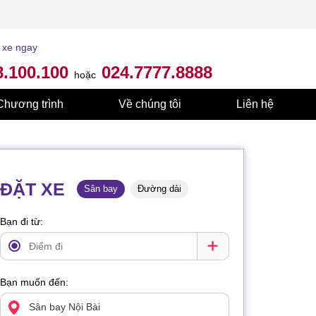
 xe ngay
8.100.100
024.7777.8888
hoặc
Chương trình
Về chúng tôi
Liên hệ
ĐẶT XE
Sân bay
Đường dài
Bạn đi từ:
Bạn muốn đến: