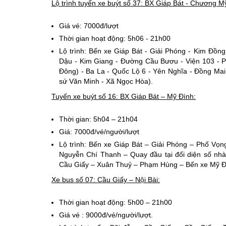
Lộ trình tuyến xe buýt số 37: BX Giáp Bát - Chương M
Giá vé: 7000đ/lượt
Thời gian hoạt động: 5h06 - 21h00
Lộ trình: Bến xe Giáp Bát - Giải Phóng - Kim Đồ
Dậu - Kim Giang - Đường Cầu Bươu - Viện 103 - 
Đông) - Ba La - Quốc Lộ 6 - Yên Nghĩa - Đồng Ma
sứ Văn Minh - Xã Ngọc Hòa).
Tuyến xe buýt số 16: BX Giáp Bát – Mỹ Đình:
Thời gian: 5h04 – 21h04
Giá: 7000đ/vé/người/lượt
Lộ trình: Bến xe Giáp Bát – Giải Phóng – Phố Vọ
Nguyễn Chí Thanh – Quay đầu tại đối diện số n
Cầu Giấy – Xuân Thuỷ – Phạm Hùng – Bến xe Mỹ Đ
Xe bus số 07: Cầu Giấy – Nội Bài:
Thời gian hoạt động: 5h00 – 21h00
Giá vé : 9000đ/vé/người/lượt.