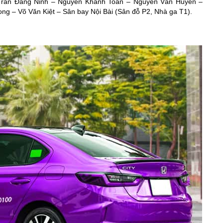
- Trần Đăng Ninh – Nguyễn Khánh Toàn – Nguyễn Văn Huyên –
 – Võ Văn Kiệt – Sân bay Nội Bài (Sân đỗ P2, Nhà ga T1).