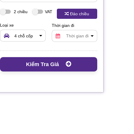
2 chiều
VAT
Đảo chiều
Loại xe
Thời gian đi
4 chỗ cốp
rộng
Kiểm Tra Giá