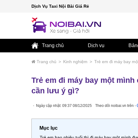
Dịch Vụ Taxi Nội Bài Giá Rẻ
Trang chủ
Dịch vụ
Bản
Trang chủ
>
Kinh nghiệm
>
Trẻ em đi máy bay mộ
Trẻ em đi máy bay một mình
cần lưu ý gì?
Ngày cập nhật: 09:37 08/12/2025
Theo dõi noibai.vn trên -
Mục lục
Trẻ em bao nhiêu tuổi thì đi máy bay một mình đ