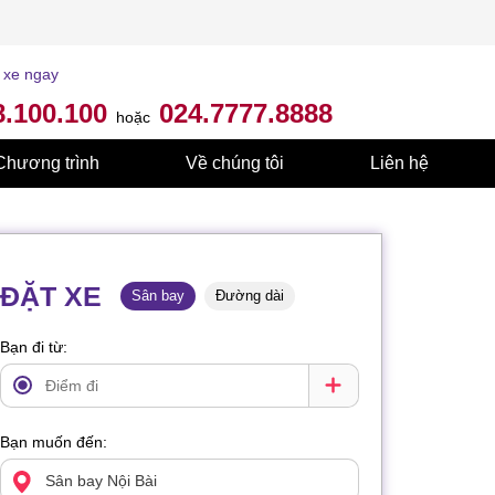
 xe ngay
8.100.100
024.7777.8888
hoặc
Chương trình
Về chúng tôi
Liên hệ
ĐẶT XE
Sân bay
Đường dài
Bạn đi từ:
Bạn muốn đến: