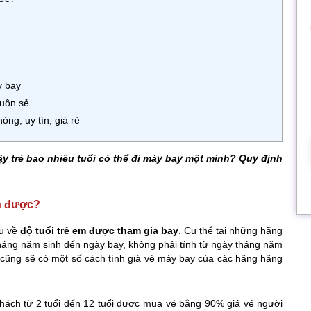
y bay
suôn sẻ
ng, uy tín, giá rẻ
ậy trẻ bao nhiêu tuổi có thể đi máy bay một mình? Quy định
nh được?
au về
độ tuổi trẻ em được tham gia bay
. Cụ thể tại những hãng
 tháng năm sinh đến ngày bay, không phải tính từ ngày tháng năm
 cũng sẽ có một số cách tính giá vé máy bay của các hãng hãng
 khách từ 2 tuổi đến 12 tuổi được mua vé bằng 90% giá vé người