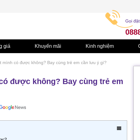
Gọi đặt
088
g giá
Khuyến mãi
Kinh nghiệm
t mình có được không? Bay cùng trẻ em cần lưu ý gì?
 có được không? Bay cùng trẻ em
ược?