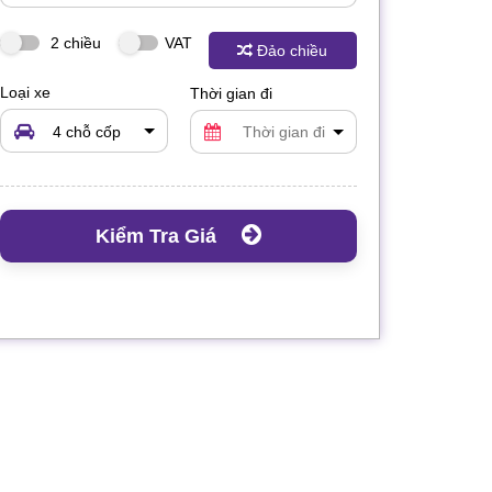
2 chiều
VAT
Đảo chiều
Loại xe
Thời gian đi
4 chỗ cốp
rộng
Kiểm Tra Giá