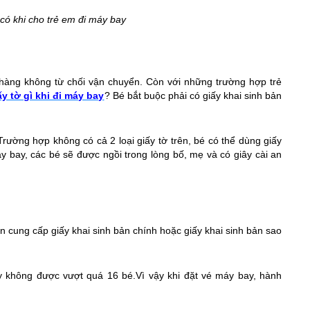
có khi cho trẻ em đi máy bay
g hàng không từ chối vận chuyển. Còn với những trường hợp trẻ
y tờ gì khi đi máy bay
? Bé bắt buộc phải có giấy khai sinh bản
ường hợp không có cả 2 loại giấy tờ trên, bé có thể dùng giấy
y bay, các bé sẽ được ngồi trong lòng bố, mẹ và có giây cài an
cần cung cấp giấy khai sinh bản chính hoặc giấy khai sinh bản sao
y không được vượt quá 16 bé.Vì vậy khi đặt vé máy bay, hành