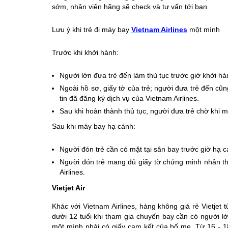
sớm, nhân viên hãng sẽ check và tư vấn tới bạn
Lưu ý khi trẻ đi máy bay
Vietnam Airlines
một mình
Trước khi khởi hành:
Người lớn đưa trẻ đến làm thủ tục trước giờ khởi hàn
Ngoài hồ sơ, giấy tờ của trẻ; người đưa trẻ đến cũ
tin đã đăng ký dịch vụ của Vietnam Airlines.
Sau khi hoàn thành thủ tục, người đưa trẻ chờ khi m
Sau khi máy bay hạ cánh:
Người đón trẻ cần có mặt tại sân bay trước giờ hạ cá
Người đón trẻ mang đủ giấy tờ chứng minh nhân th
Airlines.
Vietjet Air
Khác với Vietnam Airlines, hàng không giá rẻ Vietjet 
dưới 12 tuổi khi tham gia chuyến bay cần có người lớn 
một mình phải có giấy cam kết của bố mẹ. Từ 16 - 1