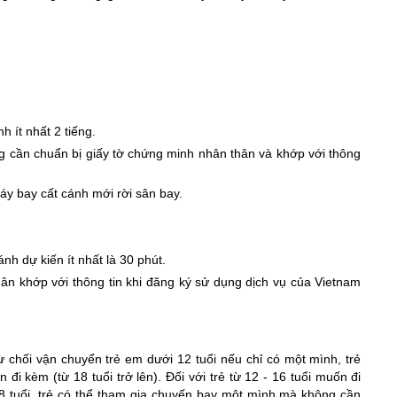
h ít nhất 2 tiếng.
ng cần chuẩn bị giấy tờ chứng minh nhân thân và khớp với thông
áy bay cất cánh mới rời sân bay.
nh dự kiến ít nhất là 30 phút.
ân khớp với thông tin khi đăng ký sử dụng dịch vụ của Vietnam
từ chối vận chuyển trẻ em dưới 12 tuổi nếu chỉ có một mình, trẻ
đi kèm (từ 18 tuổi trở lên). Đối với trẻ từ 12 - 16 tuổi muốn đi
8 tuổi, trẻ có thể tham gia chuyến bay một mình mà không cần