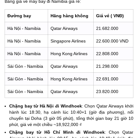
Bảng giá vé máy bay đi Namibia giá rẻ:
Đường bay
Hãng hàng không
Giá vé ( VNĐ)
Hà Nội - Namibia
Qatar Airways
21.682.000
Hà Nội - Namibia
Singapore Airlines
22.600.000 VND
Hà Nội - Namibia
Hong Kong Airlines
22.808.000
Sài Gòn - Namibia
Qatar Airways
21.298.000
Sài Gòn - Namibia
Hong Kong Airlines
22.691.000
Sài Gòn - Namibia
Qatar Airways
23.820.000
Chặng bay từ Hà Nội đi Windhoek
: Chọn Qatar Airways khởi
hành lúc 18:30, hạ cánh lúc 10:40+1 (giờ địa phương), nối
chuyến tại Doha (3 giờ 05 phút), tổng thời gian bay 21 giờ 10
phút, giá vé một chiều ~18,922,000 ₫
Chặng bay từ Hồ Chí Minh đi Windhoek
: Chọn Qatar