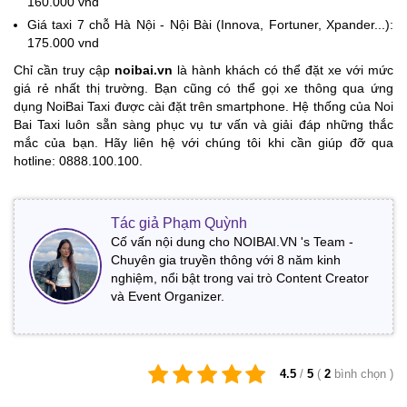
160.000 vnd
Giá taxi 7 chỗ Hà Nội - Nội Bài (Innova, Fortuner, Xpander...):
175.000 vnd
Chỉ cần truy cập
noibai.vn
là hành khách có thể đặt xe với mức
giá rẻ nhất thị trường. Bạn cũng có thể gọi xe thông qua ứng
dụng NoiBai Taxi được cài đặt trên smartphone. Hệ thống của Noi
Bai Taxi luôn sẵn sàng phục vụ tư vấn và giải đáp những thắc
mắc của bạn. Hãy liên hệ với chúng tôi khi cần giúp đỡ qua
hotline: 0888.100.100.
Tác giả Phạm Quỳnh
Cố vấn nội dung cho NOIBAI.VN 's Team -
Chuyên gia truyền thông với 8 năm kinh
nghiệm, nổi bật trong vai trò Content Creator
và Event Organizer.
4.5
/
5
(
2
bình chọn
)