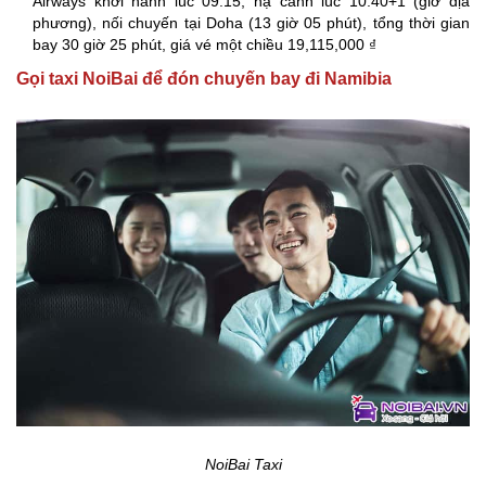
Airways khởi hành lúc 09:15, hạ cánh lúc 10:40+1 (giờ địa
phương), nối chuyến tại Doha (13 giờ 05 phút), tổng thời gian
bay 30 giờ 25 phút, giá vé một chiều 19,115,000 ₫
Gọi taxi NoiBai để đón chuyến bay đi Namibia
NoiBai Taxi