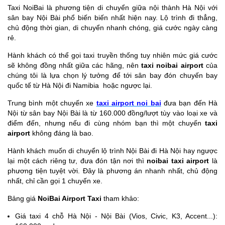
Taxi NoiBai là phương tiện di chuyển giữa nội thành Hà Nội với
sân bay Nội Bài phổ biến biến nhất hiện nay. Lộ trình đi thẳng,
chủ động thời gian, di chuyển nhanh chóng, giá cước ngày càng
rẻ.
Hành khách có thể gọi taxi truyền thống tuy nhiên mức giá cước
sẽ không đồng nhất giữa các hãng, nên
taxi noibai airport
của
chúng tôi là lựa chọn lý tưởng để tới sân bay đón chuyến bay
quốc tế từ Hà Nội đi Namibia hoặc ngược lại.
Trung bình một chuyến xe
taxi airport noi bai
đưa bạn đến Hà
Nội từ sân bay Nội Bài là từ 160.000 đồng/lượt tùy vào loại xe và
điểm đến, nhưng nếu đi cùng nhóm bạn thì một chuyến
taxi
airport
không đáng là bao.
Hành khách muốn di chuyển lộ trình Nội Bài đi Hà Nội hay ngược
lại một cách riêng tư, đưa đón tận nơi thì
noibai taxi airport
là
phương tiện tuyệt vời. Đây là phương án nhanh nhất, chủ động
nhất, chỉ cần gọi 1 chuyến xe.
Bảng giá
NoiBai Airport Taxi
tham khảo:
Giá taxi 4 chỗ Hà Nội - Nội Bài (Vios, Civic, K3, Accent...):