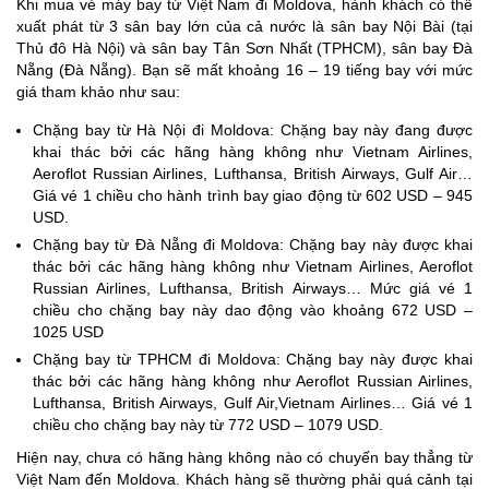
Khi mua vé máy bay từ Việt Nam đi Moldova, hành khách có thể
xuất phát từ 3 sân bay lớn của cả nước là sân bay Nội Bài (tại
Thủ đô Hà Nội) và sân bay Tân Sơn Nhất (TPHCM), sân bay Đà
Nẵng (Đà Nẵng). Bạn sẽ mất khoảng 16 – 19 tiếng bay với mức
giá tham khảo như sau:
Chặng bay từ Hà Nội đi Moldova: Chặng bay này đang được
khai thác bởi các hãng hàng không như Vietnam Airlines,
Aeroflot Russian Airlines, Lufthansa, British Airways, Gulf Air…
Giá vé 1 chiều cho hành trình bay giao động từ 602 USD – 945
USD.
Chặng bay từ Đà Nẵng đi Moldova: Chặng bay này được khai
thác bởi các hãng hàng không như Vietnam Airlines, Aeroflot
Russian Airlines, Lufthansa, British Airways… Mức giá vé 1
chiều cho chặng bay này dao động vào khoảng 672 USD –
1025 USD
Chặng bay từ TPHCM đi Moldova: Chặng bay này được khai
thác bởi các hãng hàng không như Aeroflot Russian Airlines,
Lufthansa, British Airways, Gulf Air,Vietnam Airlines… Giá vé 1
chiều cho chặng bay này từ 772 USD – 1079 USD.
Hiện nay, chưa có hãng hàng không nào có chuyến bay thẳng từ
Việt Nam đến Moldova. Khách hàng sẽ thường phải quá cảnh tại