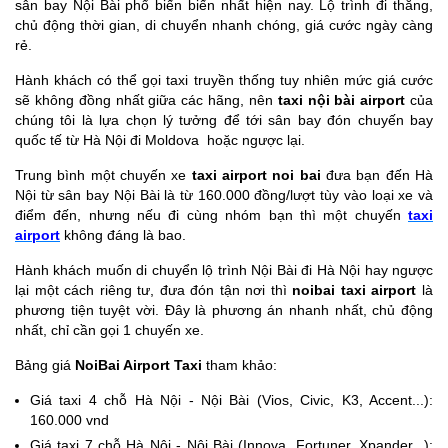
sân bay Nội Bài phổ biến biến nhất hiện nay. Lộ trình đi thẳng,
chủ động thời gian, di chuyển nhanh chóng, giá cước ngày càng
rẻ.
Hành khách có thể gọi taxi truyền thống tuy nhiên mức giá cước
sẽ không đồng nhất giữa các hãng, nên
taxi nội bài airport
của
chúng tôi là lựa chọn lý tưởng để tới sân bay đón chuyến bay
quốc tế từ Hà Nội đi Moldova hoặc ngược lại.
Trung bình một chuyến xe
taxi airport noi bai
đưa bạn đến Hà
Nội từ sân bay Nội Bài là từ 160.000 đồng/lượt tùy vào loại xe và
điểm đến, nhưng nếu đi cùng nhóm bạn thì một chuyến
taxi
airport
không đáng là bao.
Hành khách muốn di chuyển lộ trình Nội Bài đi Hà Nội hay ngược
lại một cách riêng tư, đưa đón tận nơi thì
noibai taxi airport
là
phương tiện tuyệt vời. Đây là phương án nhanh nhất, chủ động
nhất, chỉ cần gọi 1 chuyến xe.
Bảng giá
NoiBai Airport Taxi
tham khảo:
Giá taxi 4 chỗ Hà Nội - Nội Bài (Vios, Civic, K3, Accent...):
160.000 vnd
Giá taxi 7 chỗ Hà Nội - Nội Bài (Innova, Fortuner, Xpander...):