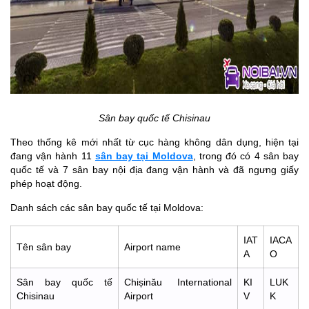
Sân bay quốc tế Chisinau
Theo thống kê mới nhất từ cục hàng không dân dụng, hiện tại
đang vận hành 11
sân bay tại Moldova
, trong đó có 4 sân bay
quốc tế và 7 sân bay nội địa đang vận hành và đã ngưng giấy
phép hoạt động.
Danh sách các sân bay quốc tế tại Moldova:
IAT
IACA
Tên sân bay
Airport name
A
O
Sân bay quốc tế
Chișinău International
KI
LUK
Chisinau
Airport
V
K