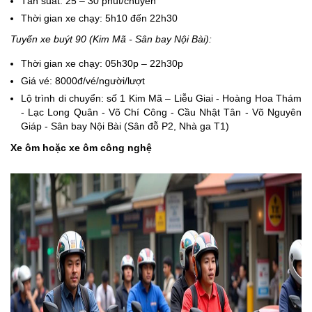
Tần suất: 25 – 30 phút/chuyến
Thời gian xe chạy: 5h10 đến 22h30
Tuyến xe buýt 90 (Kim Mã - Sân bay Nội Bài):
Thời gian xe chạy: 05h30p – 22h30p
Giá vé: 8000đ/vé/người/lượt
Lộ trình di chuyển: số 1 Kim Mã – Liễu Giai - Hoàng Hoa Thám
- Lạc Long Quân - Võ Chí Công - Cầu Nhật Tân - Võ Nguyên
Giáp - Sân bay Nội Bài (Sân đỗ P2, Nhà ga T1)
Xe ôm hoặc xe ôm công nghệ