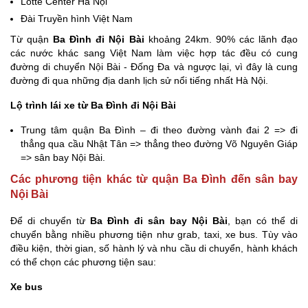
Lotte Center Hà Nội
Đài Truyền hình Việt Nam
Từ quận
Ba Đình đi Nội Bài
khoảng 24km. 90% các lãnh đạo
các nước khác sang Việt Nam làm việc hợp tác đều có cung
đường di chuyển Nội Bài - Đống Đa và ngược lại, vì đây là cung
đường đi qua những địa danh lịch sử nổi tiếng nhất Hà Nội.
Lộ trình lái xe từ Ba Đình đi Nội Bài
Trung tâm quận Ba Đình – đi theo đường vành đai 2 => đi
thẳng qua cầu Nhật Tân => thẳng theo đường Võ Nguyên Giáp
=> sân bay Nội Bài.
Các phương tiện khác từ quận Ba Đình đến sân bay
Nội Bài
Để di chuyển từ
Ba Đình đi sân bay Nội Bài
, bạn có thể di
chuyển bằng nhiều phương tiện như grab, taxi, xe bus. Tùy vào
điều kiện, thời gian, số hành lý và nhu cầu di chuyển, hành khách
có thể chọn các phương tiện sau:
Xe bus