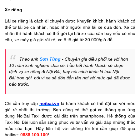
Xe riêng
Lái xe riêng là cách di chuyển được khuyến khích, hành khách có
thể tự lái xe cá nhân, hoặc nhờ người nhà lái xe đưa đón. Xe cá
nhân thì hành khách có thể gửi tại bãi xe của sân bay nếu có nhu
cầu, xe máy giá gửi rất rẻ, xe ô tô giá từ 30.000/giờ đỗ.
Theo anh
Sơn Tùng
- Chuyên gia điều phối xe với hơn
10 năm kinh nghiệm chia sẻ, hầu hết hành khách sẽ chọn
dịch vụ xe riêng đi Nội Bài, hay nói cách khác là taxi Nội
Bài trọn gói, bởi vì xe sẽ đón tiễn tận nơi với mức giá đã được
báo trước.
Chỉ cần truy cập
noibai.vn
là hành khách có thể đặt xe với mức
giá rẻ nhất thị trường. Bạn cũng có thể gọi xe thông qua ứng
dụng NoiBai Taxi được cài đặt trên smartphone. Hệ thống của
Taxi Nội Bài luôn sẵn sàng phục vụ tư vấn và giải đáp những thắc
mắc của bạn. Hãy liên hệ với chúng tôi khi cần giúp đỡ qua
hotline:
0888.100.100
!