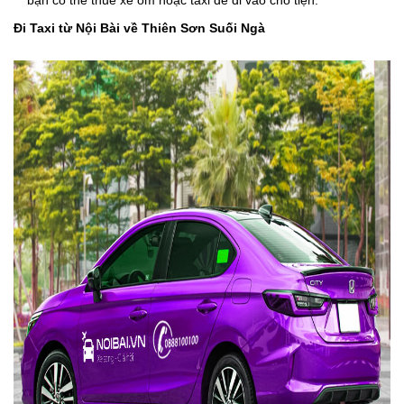
Đi Taxi từ Nội Bài về Thiên Sơn Suối Ngà