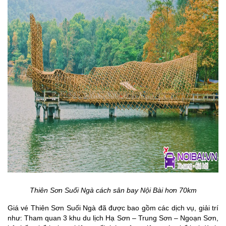
Thiên Sơn Suối Ngà cách sân bay Nội Bài hơn 70km
Giá vé Thiên Sơn Suối Ngà đã được bao gồm các dịch vụ, giải trí
như: Tham quan 3 khu du lịch Hạ Sơn – Trung Sơn – Ngoạn Sơn,