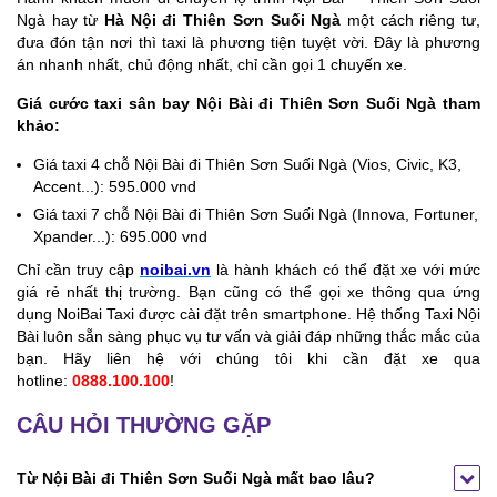
Ngà hay từ
Hà Nội đi
Thiên Sơn Suối Ngà
một cách riêng tư,
đưa đón tận nơi thì taxi là phương tiện tuyệt vời. Đây là phương
án nhanh nhất, chủ động nhất, chỉ cần gọi 1 chuyến xe.
Giá cước taxi sân bay Nội Bài đi Thiên Sơn Suối Ngà tham
khảo:
Giá taxi 4 chỗ Nội Bài đi
Thiên Sơn Suối Ngà
(Vios, Civic, K3,
Accent...): 595.000 vnd
Giá taxi 7 chỗ Nội Bài đi
Thiên Sơn Suối Ngà
(Innova, Fortuner,
Xpander...): 695.000 vnd
Chỉ cần truy cập
noibai.vn
là hành khách có thể đặt xe với mức
giá rẻ nhất thị trường. Bạn cũng có thể gọi xe thông qua ứng
dụng NoiBai Taxi được cài đặt trên smartphone. Hệ thống Taxi Nội
Bài luôn sẵn sàng phục vụ tư vấn và giải đáp những thắc mắc của
bạn. Hãy liên hệ với chúng tôi khi cần đặt xe qua
hotline:
0888.100.100
!
CÂU HỎI THƯỜNG GẶP
Từ Nội Bài đi Thiên Sơn Suối Ngà mất bao lâu?