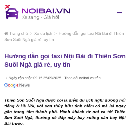
Trang chủ
>
Xe du lịch
>
Hướng dẫn gọi taxi Nội Bài đi Thiên
Sơn Suối Ngà giá rẻ, uy tín
Hướng dẫn gọi taxi Nội Bài đi Thiên Sơn
Suối Ngà giá rẻ, uy tín
Ngày cập nhật: 09:15 25/09/2025
Theo dõi noibai.vn trên -
Thiên Sơn Suối Ngà
được coi
là điểm du lịch nghỉ dưỡng nổi
tiếng ở Hà Nội, với sơn thủy hữu tình hiếm có mà lại ngay
gần trung tâm thành phố
. Hành khách từ nơi xa tới
Thiên
Sơn Suối Ngà
, thường sẽ đáp máy bay xuống sân bay Nội
Bài trước.