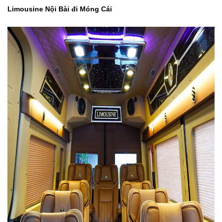
Limousine Nội Bài đi Móng Cái