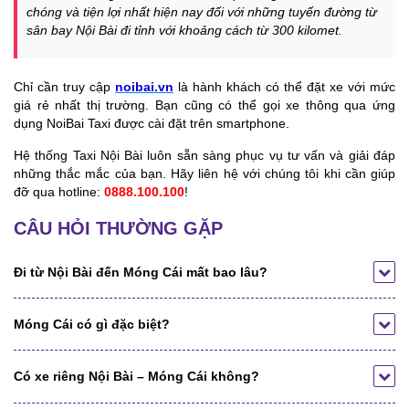
chóng và tiện lợi nhất hiện nay đối với những tuyến đường từ
sân bay Nội Bài đi tỉnh với khoảng cách từ 300 kilomet.
Chỉ cần truy cập
noibai.vn
là hành khách có thể đặt xe với mức
giá rẻ nhất thị trường. Bạn cũng có thể gọi xe thông qua ứng
dụng NoiBai Taxi được cài đặt trên smartphone.
Hệ thống Taxi Nội Bài luôn sẵn sàng phục vụ tư vấn và giải đáp
những thắc mắc của bạn. Hãy liên hệ với chúng tôi khi cần giúp
đỡ qua hotline:
0888.100.100
!
CÂU HỎI THƯỜNG GẶP
Đi từ Nội Bài đến Móng Cái mất bao lâu?
Móng Cái có gì đặc biệt?
Có xe riêng Nội Bài – Móng Cái không?