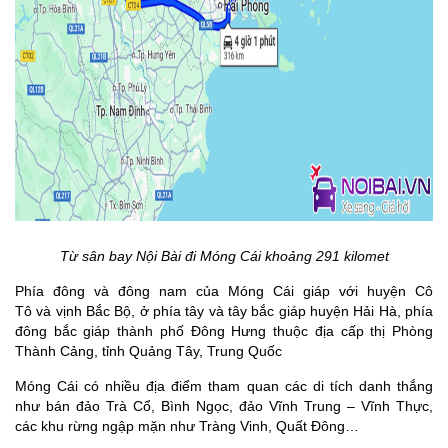
Từ sân bay Nội Bài đi Móng Cái khoảng 291 kilomet
Phía đông và đông nam của Móng Cái giáp với huyện Cô
Tô và vịnh Bắc Bộ, ở phía tây và tây bắc giáp huyện Hải Hà, phía
đông bắc giáp thành phố Đông Hưng thuộc địa cấp thị Phòng
Thành Cảng, tỉnh Quảng Tây, Trung Quốc
Móng Cái có nhiều địa điểm tham quan các di tích danh thắng
như bán đảo Trà Cổ, Bình Ngọc, đảo Vĩnh Trung – Vĩnh Thực,
các khu rừng ngập mặn như Tràng Vinh, Quất Đông…