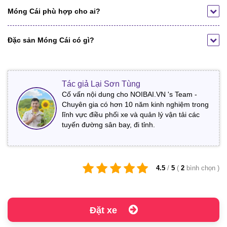
Móng Cái phù hợp cho ai?
Đặc sản Móng Cái có gì?
Tác giả Lại Sơn Tùng
Cố vấn nội dung cho NOIBAI.VN 's Team -
Chuyên gia có hơn 10 năm kinh nghiệm trong
lĩnh vực điều phối xe và quản lý vận tải các
tuyến đường sân bay, đi tỉnh.
4.5
/
5
(
2
bình chọn
)
Đặt xe