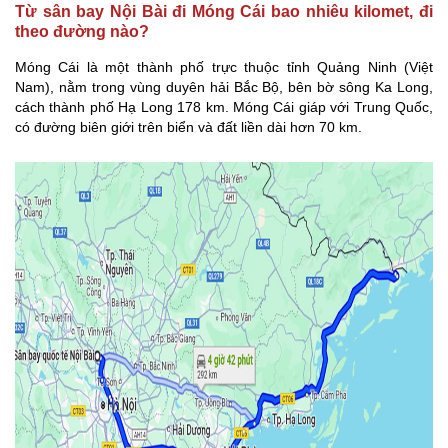
Từ sân bay Nội Bài đi Móng Cái bao nhiêu kilomet, đi
theo đường nào?
Móng Cái là một thành phố trực thuộc tỉnh Quảng Ninh (Việt
Nam), nằm trong vùng duyên hải Bắc Bộ, bên bờ sông Ka Long,
cách thành phố Hạ Long 178 km. Móng Cái giáp với Trung Quốc,
có đường biên giới trên biển và đất liền dài hơn 70 km.