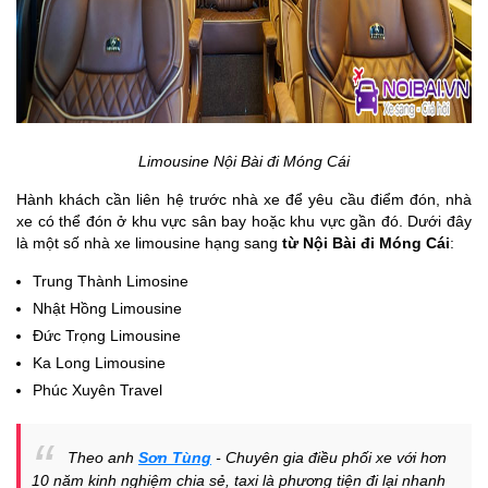
Limousine Nội Bài đi Móng Cái
Hành khách cần liên hệ trước nhà xe để yêu cầu điểm đón, nhà
xe có thể đón ở khu vực sân bay hoặc khu vực gần đó. Dưới đây
là một số nhà xe limousine hạng sang
từ Nội Bài đi Móng Cái
:
Trung Thành Limosine
Nhật Hồng Limousine
Đức Trọng Limousine
Ka Long Limousine
Phúc Xuyên Travel
Theo anh
Sơn Tùng
- Chuyên gia điều phối xe với hơn
10 năm kinh nghiệm chia sẻ, taxi là phương tiện đi lại nhanh