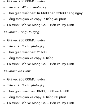
Giá vé: 230.000đ/chuyến
Tần suất: 42 chuyến/ngày
Thời gian xuất bến: từ 6h00 đến 22h30 hàng ngày
Tổng thời gian xe chạy: 7 tiếng 40 phút
Lộ trình: Bến xe Móng Cái – Bến xe Mỹ Đình
Xe khách Công Phượng:
Giá vé: 230.000đ/chuyến
Tần suất: 2 chuyến/ngày
Thời gian xuất bến: 21h00
Tổng thời gian xe chạy: 6 tiếng
Lộ trình: Bến xe Móng Cái – Bến xe Mỹ Đình
Xe khách An Bình:
Giá vé: 205.000đ/chuyến
Tần suất: 3 chuyến/ngày
Thời gian xuất bến: 8h00, 9h00 và 16h00
Tổng thời gian xe chạy: 6 tiếng 30 phút
Lộ trình: Bến xe Móng Cái – Bến xe Mỹ Đình