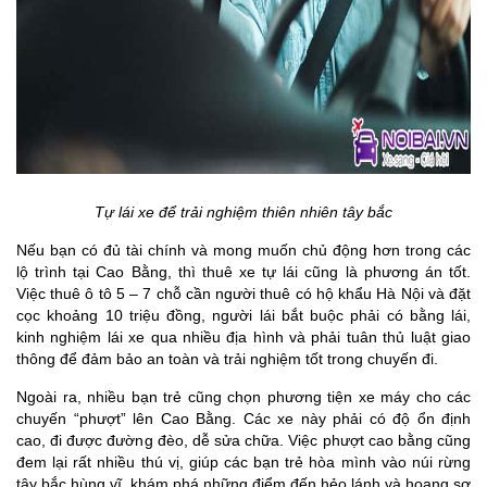
Tự lái xe để trải nghiệm thiên nhiên tây bắc
Nếu bạn có đủ tài chính và mong muốn chủ động hơn trong các
lộ trình tại Cao Bằng, thì thuê xe tự lái cũng là phương án tốt.
Việc thuê ô tô 5 – 7 chỗ cần người thuê có hộ khẩu Hà Nội và đặt
cọc khoảng 10 triệu đồng, người lái bắt buộc phải có bằng lái,
kinh nghiệm lái xe qua nhiều địa hình và phải tuân thủ luật giao
thông để đảm bảo an toàn và trải nghiệm tốt trong chuyến đi.
Ngoài ra, nhiều bạn trẻ cũng chọn phương tiện xe máy cho các
chuyến “phượt” lên Cao Bằng. Các xe này phải có độ ổn định
cao, đi được đường đèo, dễ sửa chữa. Việc phượt cao bằng cũng
đem lại rất nhiều thú vị, giúp các bạn trẻ hòa mình vào núi rừng
tây bắc hùng vĩ, khám phá những điểm đến hẻo lánh và hoang sơ