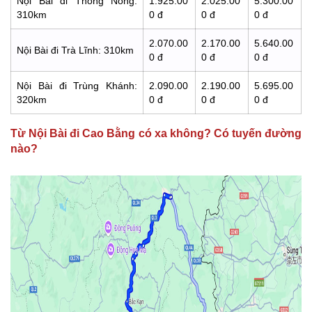
Nội Bài đi Thông Nông:
1.925.00
2.025.00
5.300.00
310km
0 đ
0 đ
0 đ
2.070.00
2.170.00
5.640.00
Nội Bài đi Trà Lĩnh: 310km
0 đ
0 đ
0 đ
Nội Bài đi Trùng Khánh:
2.090.00
2.190.00
5.695.00
320km
0 đ
0 đ
0 đ
Từ Nội Bài đi Cao Bằng có xa không? Có tuyến đường
nào?