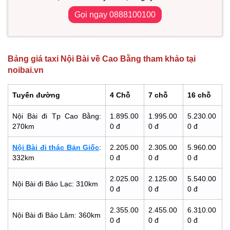
Gọi ngay 0888100100
Bảng giá taxi Nội Bài về Cao Bằng tham khảo tại
noibai.vn
Tuyến đường
4 Chỗ
7 chỗ
16 chỗ
Nội Bài đi Tp Cao Bằng:
1.895.00
1.995.00
5.230.00
270km
0 đ
0 đ
0 đ
Nội Bài đi thác Bản Giốc
:
2.205.00
2.305.00
5.960.00
332km
0 đ
0 đ
0 đ
2.025.00
2.125.00
5.540.00
Nội Bài đi Bảo Lạc: 310km
0 đ
0 đ
0 đ
2.355.00
2.455.00
6.310.00
Nội Bài đi Bảo Lâm: 360km
0 đ
0 đ
0 đ