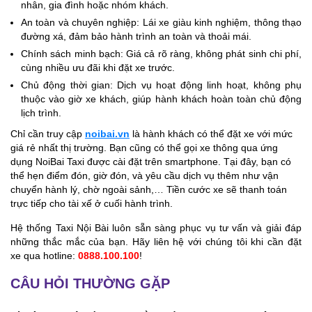
nhân, gia đình hoặc nhóm khách.
An toàn và chuyên nghiệp: Lái xe giàu kinh nghiệm, thông thạo
đường xá, đảm bảo hành trình an toàn và thoải mái.
Chính sách minh bạch: Giá cả rõ ràng, không phát sinh chi phí,
cùng nhiều ưu đãi khi đặt xe trước.
Chủ động thời gian: Dịch vụ hoạt động linh hoạt, không phụ
thuộc vào giờ xe khách, giúp hành khách hoàn toàn chủ động
lịch trình.
Chỉ cần truy cập
noibai.vn
là hành khách có thể đặt xe với mức
giá rẻ nhất thị trường. Bạn cũng có thể gọi xe thông qua ứng
dụng NoiBai Taxi được cài đặt trên smartphone. Tại đây, bạn có
thể hẹn điểm đón, giờ đón, và yêu cầu dịch vụ thêm như vận
chuyển hành lý, chờ ngoài sảnh,… Tiền cước xe sẽ thanh toán
trực tiếp cho tài xế ở cuối hành trình.
Hệ thống Taxi Nội Bài luôn sẵn sàng phục vụ tư vấn và giải đáp
những thắc mắc của bạn. Hãy liên hệ với chúng tôi khi cần đặt
xe qua hotline:
0888.100.100
!
CÂU HỎI THƯỜNG GẶP