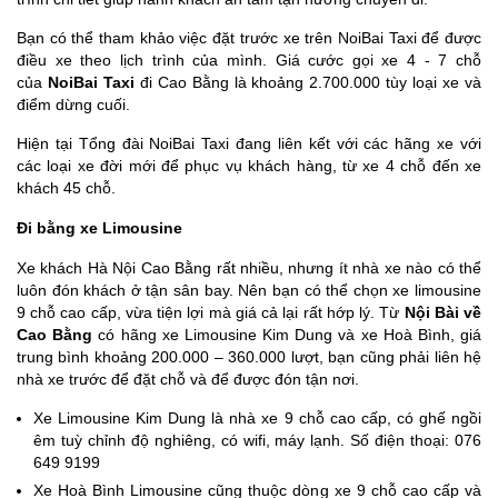
Bạn có thể tham khảo việc đặt trước xe trên NoiBai Taxi để được
điều xe theo lịch trình của mình. Giá cước gọi xe 4 - 7 chỗ
của
NoiBai Taxi
đi Cao Bằng là khoảng 2.700.000 tùy loại xe và
điểm dừng cuối.
Hiện tại Tổng đài NoiBai Taxi đang liên kết với các hãng xe với
các loại xe đời mới để phục vụ khách hàng, từ xe 4 chỗ đến xe
khách 45 chỗ.
Đi bằng xe Limousine
Xe khách Hà Nội Cao Bằng rất nhiều, nhưng ít nhà xe nào có thể
luôn đón khách ở tận sân bay. Nên bạn có thể chọn xe limousine
9 chỗ cao cấp, vừa tiện lợi mà giá cả lại rất hớp lý. Từ
Nội Bài về
Cao Bằng
có hãng xe Limousine Kim Dung và xe Hoà Bình, giá
trung bình khoảng 200.000 – 360.000 lượt, bạn cũng phải liên hệ
nhà xe trước để đặt chỗ và để được đón tận nơi.
Xe Limousine Kim Dung là nhà xe 9 chỗ cao cấp, có ghế ngồi
êm tuỳ chỉnh độ nghiêng, có wifi, máy lạnh. Số điện thoại: 076
649 9199
Xe Hoà Bình Limousine cũng thuộc dòng xe 9 chỗ cao cấp và