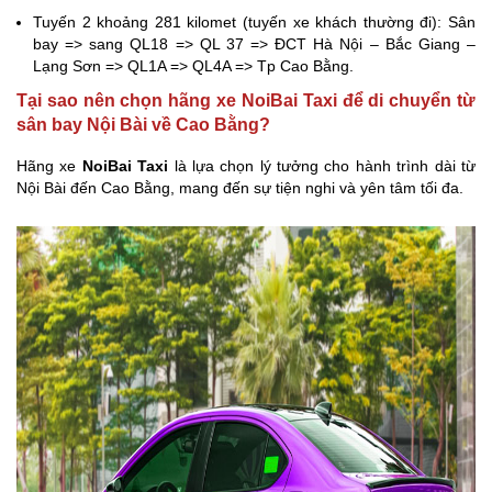
Tuyến 2 khoảng 281 kilomet (tuyến xe khách thường đi): Sân
bay => sang QL18 => QL 37 => ĐCT Hà Nội – Bắc Giang –
Lạng Sơn => QL1A => QL4A => Tp Cao Bằng.
Tại sao nên chọn hãng xe NoiBai Taxi để di chuyển từ
sân bay Nội Bài về Cao Bằng?
Hãng xe
NoiBai Taxi
là lựa chọn lý tưởng cho hành trình dài từ
Nội Bài đến Cao Bằng, mang đến sự tiện nghi và yên tâm tối đa.