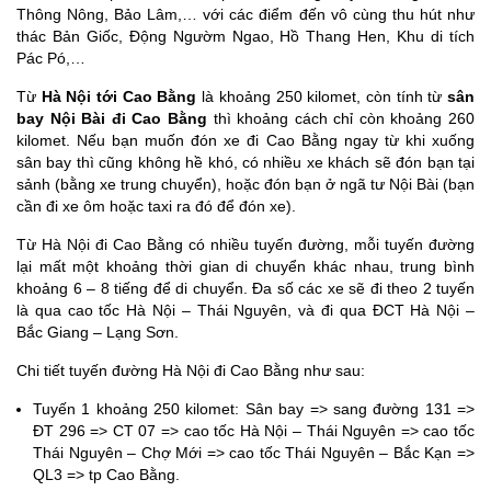
Thông Nông, Bảo Lâm,… với các điểm đến vô cùng thu hút như
thác Bản Giốc, Động Ngườm Ngao, Hồ Thang Hen, Khu di tích
Pác Pó,…
Từ
Hà Nội tới Cao Bằng
là khoảng 250 kilomet, còn tính từ
sân
bay Nội Bài đi Cao Bằng
thì khoảng cách chỉ còn khoảng 260
kilomet. Nếu bạn muốn đón xe đi Cao Bằng ngay từ khi xuống
sân bay thì cũng không hề khó, có nhiều xe khách sẽ đón bạn tại
sảnh (bằng xe trung chuyển), hoặc đón bạn ở ngã tư Nội Bài (bạn
cần đi xe ôm hoặc taxi ra đó để đón xe).
Từ Hà Nội đi Cao Bằng có nhiều tuyến đường, mỗi tuyến đường
lại mất một khoảng thời gian di chuyển khác nhau, trung bình
khoảng 6 – 8 tiếng để di chuyển. Đa số các xe sẽ đi theo 2 tuyến
là qua cao tốc Hà Nội – Thái Nguyên, và đi qua ĐCT Hà Nội –
Bắc Giang – Lạng Sơn.
Chi tiết tuyến đường Hà Nội đi Cao Bằng như sau:
Tuyến 1 khoảng 250 kilomet: Sân bay => sang đường 131 =>
ĐT 296 => CT 07 => cao tốc Hà Nội – Thái Nguyên => cao tốc
Thái Nguyên – Chợ Mới => cao tốc Thái Nguyên – Bắc Kạn =>
QL3 => tp Cao Bằng.