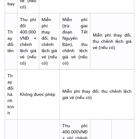
vé (nếu
bay
có)
Thu phí
Miễn
Miễn phí
đổi
phí
(trừ giai
Th
400.000
thay
đoạn Tết
Miễn phí thay đổi,
ay
VNĐ +
đổi, thu
Nguyên
thu chênh lệch giá
đổi
chênh
chênh
Đán), thu
vé (nếu có)
tên
lệch giá
lệch giá
chênh lệch
vé (nếu
vé (nếu
giá vé (nếu
có)
có)
có)
Th
ay
đổi
Miễn phí thay đổi, thu chênh lệch
hà
Không được phép
giá vé (nếu có)
nh
trìn
h
Thu phí
400.000VNĐ
+ phí chênh