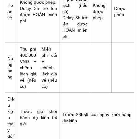
Không được phép,
Ho
lệch (nếu
Không
Delay 3h trở lên
Được
àn
có)
được
được HOÀN miễn
phép
vé
Delay 3h trở
phép
phí
lên được
HOÀN miễn
phí
Thu phí
Miễn
400.000
phí đổi
Nâ
VNĐ +
+
ng
chênh
chênh
hạ
lệch giá
lệch giá
ng
vé (nếu
vé (nếu
có)
có)
Điề
u
kiệ
Trước giờ khởi
Trước 23h59 của ngày khởi hàng
n
hành dự kiến 04
dự kiến
tha
giờ
y
đổi