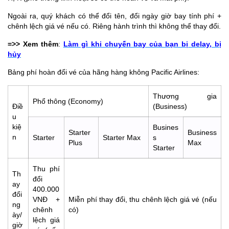
Ngoài ra, quý khách có thể đổi tên, đổi ngày giờ bay tính phí +
chênh lệch giá vé nếu có. Riêng hành trình thì không thể thay đổi.
=>> Xem thêm
:
Làm gì khi chuyến bay của bạn bị delay, bị
hủy
Bảng phí hoàn đổi vé của hãng hàng không Pacific Airlines:
Thương gia
Phổ thông (Economy)
Điề
(Business)
u
kiệ
Busines
Starter
Business
n
Starter
Starter Max
s
Plus
Max
Starter
Thu phí
Th
đổi
ay
400.000
đổi
VNĐ +
Miễn phí thay đổi, thu chênh lệch giá vé (nếu
ng
chênh
có)
ày/
lệch giá
giờ