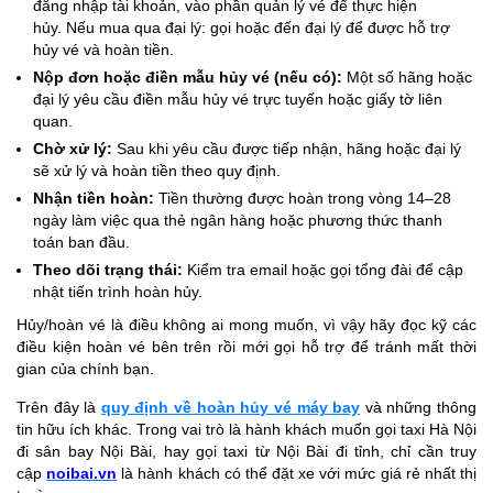
đăng nhập tài khoản, vào phần quản lý vé để thực hiện
hủy.
Nếu mua qua đại lý: gọi hoặc đến đại lý để được hỗ trợ
hủy vé và hoàn tiền.
Nộp đơn hoặc điền mẫu hủy vé (nếu có):
Một số hãng hoặc
đại lý yêu cầu điền mẫu hủy vé trực tuyến hoặc giấy tờ liên
quan.
Chờ xử lý:
Sau khi yêu cầu được tiếp nhận, hãng hoặc đại lý
sẽ xử lý và hoàn tiền theo quy định.
Nhận tiền hoàn:
Tiền thường được hoàn trong vòng 14–28
ngày làm việc qua thẻ ngân hàng hoặc phương thức thanh
toán ban đầu.
Theo dõi trạng thái:
Kiểm tra email hoặc gọi tổng đài để cập
nhật tiến trình hoàn hủy.
Hủy/hoàn vé là điều không ai mong muốn, vì vậy hãy đọc kỹ các
điều kiện hoàn vé bên trên rồi mới gọi hỗ trợ để tránh mất thời
gian của chính bạn.
Trên đây là
quy định về hoàn hủy vé máy bay
và những thông
tin hữu ích khác. Trong vai trò là hành khách muốn gọi taxi Hà Nội
đi sân bay Nội Bài, hay gọi taxi từ Nội Bài đi tỉnh, chỉ cần truy
cập
noibai.vn
là hành khách có thể đặt xe với mức giá rẻ nhất thị