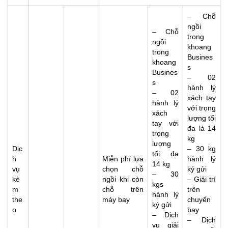
– Chỗ
ngồi
– Chỗ
trong
ngồi
khoang
trong
Busines
khoang
s
Busines
– 02
s
hành lý
– 02
xách tay
hành lý
với trọng
xách
lượng tối
tay với
đa là 14
trọng
kg
lượng
Dịc
– 30 kg
tối đa
h
Miễn phí lựa
hành lý
14 kg
vụ
chọn chỗ
ký gửi
– 30
kè
ngồi khi còn
– Giải trí
kgs
m
chỗ trên
trên
hành lý
the
máy bay
chuyến
ký gửi
o
bay
– Dịch
– Dịch
vụ giải