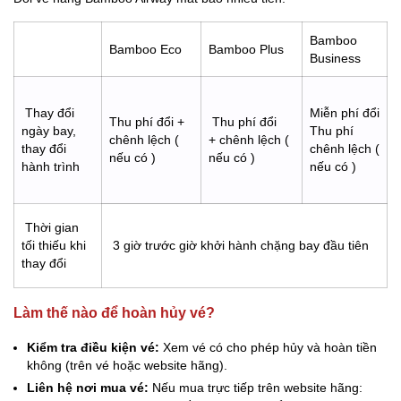
Bamboo
Bamboo Eco
Bamboo Plus
Business
Thay đổi
Miễn phí đổi
Thu phí đổi +
Thu phí đổi
ngày bay,
Thu phí
chênh lệch (
+ chênh lệch (
thay đổi
chênh lệch (
nếu có )
nếu có )
hành trình
nếu có )
Thời gian
tối thiếu khi
3 giờ trước giờ khởi hành chặng bay đầu tiên
thay đổi
Làm thế nào để hoàn hủy vé?
Kiểm tra điều kiện vé:
Xem vé có cho phép hủy và hoàn tiền
không (trên vé hoặc website hãng).
Liên hệ nơi mua vé:
Nếu mua trực tiếp trên website hãng: