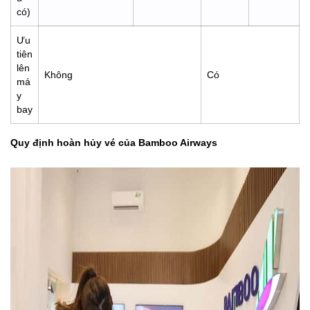
có)
Ưu
tiên
lên
Không
Có
má
y
bay
Quy định hoàn hủy vé của Bamboo Airways