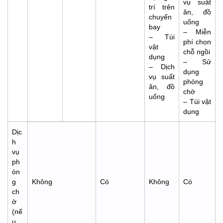
vụ suất
trí trên
ăn, đồ
chuyến
uống
bay
– Miễn
– Túi
phí chọn
vật
chỗ ngồi
dụng
– Sử
– Dịch
dụng
vụ suất
phòng
ăn, đồ
chờ
uống
– Túi vật
dụng
Dịc
h
vụ
ph
òn
g
Không
Có
Không
Có
ch
ờ
(nế
u