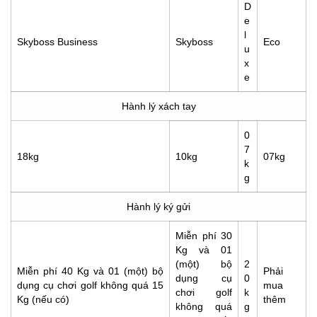
D
e
l
Skyboss Business
Skyboss
Eco
u
x
e
Hành lý xách tay
0
7
18kg
10kg
07kg
k
g
Hành lý ký gửi
Miễn phí 30
Kg và 01
(một) bộ
2
Miễn phí 40 Kg và 01 (một) bộ
Phải
dụng cụ
0
dụng cụ chơi golf không quá 15
mua
chơi golf
k
Kg (nếu có)
thêm
không quá
g