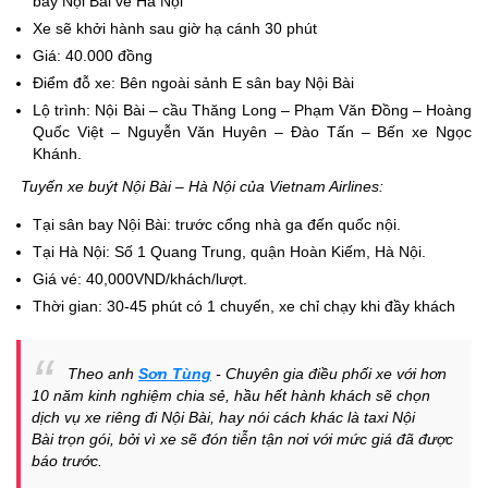
bay Nội Bài về Hà Nội
Xe sẽ khởi hành sau giờ hạ cánh 30 phút
Giá: 40.000 đồng
Điểm đỗ xe: Bên ngoài sảnh E sân bay Nội Bài
Lộ trình: Nội Bài – cầu Thăng Long – Phạm Văn Đồng – Hoàng
Quốc Việt – Nguyễn Văn Huyên – Đào Tấn – Bến xe Ngọc
Khánh.
Tuyến xe buýt Nội Bài – Hà Nội của Vietnam Airlines:
Tại sân bay Nội Bài: trước cổng nhà ga đến quốc nội.
Tại Hà Nội: Số 1 Quang Trung, quận Hoàn Kiếm, Hà Nội.
Giá vé: 40,000VND/khách/lượt.
Thời gian: 30-45 phút có 1 chuyến, xe chỉ chạy khi đầy khách
Theo anh
Sơn Tùng
- Chuyên gia điều phối xe với hơn
10 năm kinh nghiệm chia sẻ, hầu hết hành khách sẽ chọn
dịch vụ xe riêng đi Nội Bài, hay nói cách khác là taxi Nội
Bài trọn gói, bởi vì xe sẽ đón tiễn tận nơi với mức giá đã được
báo trước.