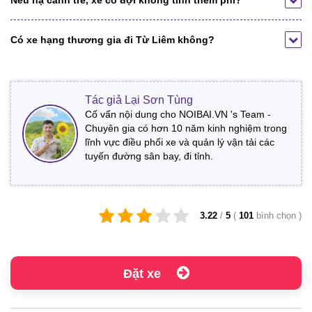
Nếu hạ cánh trễ, xe có đợi không tính thêm phí?
Có xe hạng thương gia đi Từ Liêm không?
Tác giả Lại Sơn Tùng
Cố vấn nội dung cho NOIBAI.VN 's Team -
Chuyên gia có hơn 10 năm kinh nghiệm trong
lĩnh vực điều phối xe và quản lý vận tải các
tuyến đường sân bay, đi tỉnh.
3.22
/
5
(
101
bình chọn
)
Đặt xe