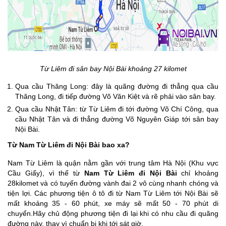
Từ Liêm đi sân bay Nội Bài khoảng 27 kilomet
Qua cầu Thăng Long: đây là quãng đường đi thẳng qua cầu
Thăng Long, đi tiếp đường Võ Văn Kiệt và rẽ phải vào sân bay.
Qua cầu Nhật Tân: từ Từ Liêm đi tới đường Võ Chí Công, qua
cầu Nhật Tân và đi thẳng đường Võ Nguyên Giáp tới sân bay
Nội Bài.
Từ Nam Từ Liêm đi Nội Bài bao xa?
Nam Từ Liêm là quận nằm gần với trung tâm Hà Nội (Khu vực
Cầu Giấy), vì thế từ
Nam Từ Liêm đi Nội Bài
chỉ khoảng
28kilomet và có tuyến đường vành đai 2 vô cùng nhanh chóng và
tiện lợi. Các phương tiện ô tô đi từ Nam Từ Liêm tới Nội Bài sẽ
mất khoảng 35 - 60 phút, xe máy sẽ mất 50 - 70 phút di
chuyển.Hãy chủ động phương tiện đi lại khi có nhu cầu đi quãng
đường này, thay vì chuẩn bị khi tới sát giờ.