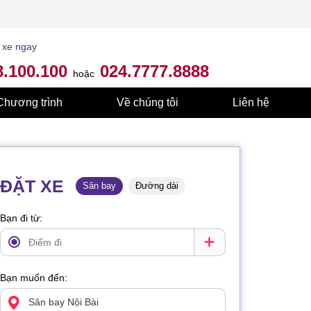
 xe ngay
8.100.100
024.7777.8888
hoặc
Chương trình
Về chúng tôi
Liên hệ
ĐẶT XE
Sân bay
Đường dài
Bạn đi từ:
Bạn muốn đến: