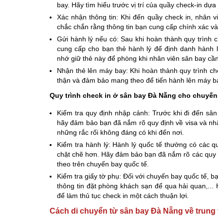
bay. Hãy tìm hiểu trước vị trí của quầy check-in d
Xác nhận thông tin: Khi đến quầy check in, nhân v
chắc chắn rằng thông tin bạn cung cấp chính xác và
Gửi hành lý nếu có: Sau khi hoàn thành quy trình 
cung cấp cho bạn thẻ hành lý để định danh hành
nhớ giữ thẻ này để phòng khi nhân viên sân bay cần 
Nhận thẻ lên máy bay: Khi hoàn thành quy trình ch
thận và đảm bảo mang theo để tiến hành lên máy b
Quy trình check in ở sân bay Đà Nẵng cho chuyến
Kiểm tra quy định nhập cảnh: Trước khi đi đến sâ
hãy đảm bảo bạn đã nắm rõ quy định về visa và nh
những rắc rối không đáng có khi đến nơi.
Kiểm tra hành lý: Hành lý quốc tế thường có các q
chặt chẽ hơn. Hãy đảm bảo bạn đã nắm rõ các quy đ
theo trên chuyến bay quốc tế.
Kiểm tra giấy tờ phụ: Đối với chuyến bay quốc tế, b
thông tin đặt phòng khách sạn để qua hải quan,..
để làm thủ tục check in một cách thuận lợi.
Cách di chuyển từ sân bay Đà Nẵng về trung