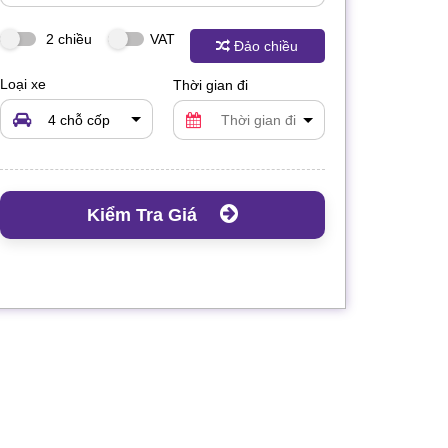
2 chiều
VAT
Đảo chiều
Loại xe
Thời gian đi
4 chỗ cốp
rộng
Kiểm Tra Giá