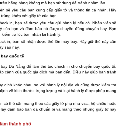
ựa trên hãng hàng không mà bạn sử dụng để tránh nhầm lẫn.
iên sẽ yêu cầu bạn cung cấp giấy tờ và thông tin cá nhân. Hãy
 trùng khớp với giấy tờ của bạn.
check in, bạn sẽ được yêu cầu gửi hành lý nếu có. Nhân viên sẽ
 lý của bạn và đảm bảo nó được chuyển đúng chuyến bay. Bạn
kiểm tra lúc bạn nhận lại hành lý.
eck in, bạn sẽ nhận được thẻ lên máy bay. Hãy giữ thẻ này cẩn
ay sau này.
 bay quốc tế
n bay Đà Nẵng để làm thủ tục check in cho chuyến bay quốc tế,
ập cảnh của quốc gia đích mà bạn đến. Điều này giúp bạn tránh
uy định khác nhau so với hành lý nội địa và cũng được kiểm tra
ịnh về kích thước, trọng lượng và loại hành lý được phép mang
ạn có thể cần mang theo các giấy tờ phụ như visa, hộ chiếu hoặc
. Hãy đảm bảo bạn đã chuẩn bị và mang theo những giấy tờ này
 tâm thành phố