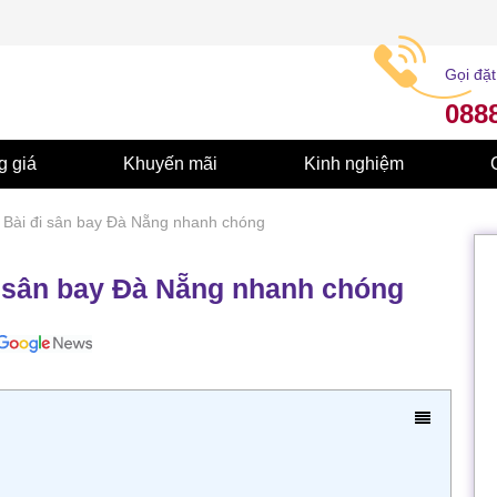
Gọi đặt
088
g giá
Khuyến mãi
Kinh nghiệm
 Bài đi sân bay Đà Nẵng nhanh chóng
i sân bay Đà Nẵng nhanh chóng