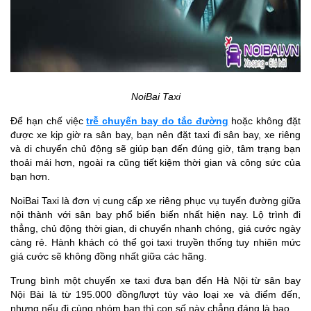
NoiBai Taxi
Để hạn chế việc
trễ chuyến bay do tắc đường
hoặc không đặt
được xe kịp giờ ra sân bay, bạn nên đặt taxi đi sân bay, xe riêng
và di chuyển chủ động sẽ giúp bạn đến đúng giờ, tâm trạng bạn
thoải mái hơn, ngoài ra cũng tiết kiệm thời gian và công sức của
bạn hơn.
NoiBai Taxi là đơn vị cung cấp xe riêng phục vụ tuyến đường giữa
nội thành với sân bay phổ biến biến nhất hiện nay. Lộ trình đi
thẳng, chủ động thời gian, di chuyển nhanh chóng, giá cước ngày
càng rẻ. Hành khách có thể gọi taxi truyền thống tuy nhiên mức
giá cước sẽ không đồng nhất giữa các hãng.
Trung bình một chuyến xe taxi đưa bạn đến Hà Nội từ sân bay
Nội Bài là từ 195.000 đồng/lượt tùy vào loại xe và điểm đến,
nhưng nếu đi cùng nhóm bạn thì con số này chẳng đáng là bao.