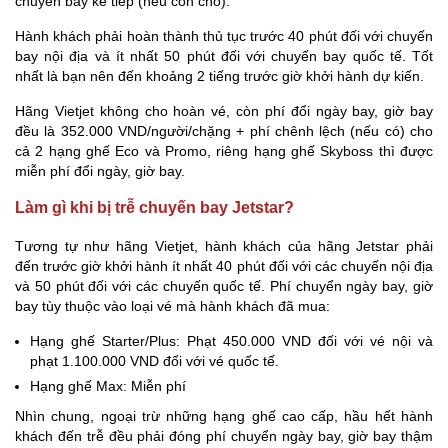
chuyến bay kế tiếp (nếu còn chỗ).
Hành khách phải hoàn thành thủ tục trước 40 phút đối với chuyến
bay nội địa và ít nhất 50 phút đối với chuyến bay quốc tế. Tốt
nhất là bạn nên đến khoảng 2 tiếng trước giờ khởi hành dự kiến.
Hãng Vietjet không cho hoàn vé, còn phí đổi ngày bay, giờ bay
đều là 352.000 VND/người/chặng + phí chênh lệch (nếu có) cho
cả 2 hạng ghế Eco và Promo, riêng hạng ghế Skyboss thì được
miễn phí đổi ngày, giờ bay.
Làm gì khi bị trễ chuyến bay Jetstar?
Tương tự như hãng Vietjet, hành khách của hãng Jetstar phải
đến trước giờ khởi hành ít nhất 40 phút đối với các chuyến nội địa
và 50 phút đối với các chuyến quốc tế. Phí chuyển ngày bay, giờ
bay tùy thuộc vào loại vé mà hành khách đã mua:
Hạng ghế Starter/Plus: Phạt 450.000 VND đối với vé nội và
phạt 1.100.000 VND đối với vé quốc tế.
Hạng ghế Max: Miễn phí
Nhìn chung, ngoại trừ những hạng ghế cao cấp, hầu hết hành
khách đến trễ đều phải đóng phí chuyển ngày bay, giờ bay thậm