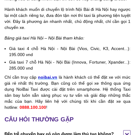
Hành khách muốn di chuyển lộ trình Nội Bài đi Hà Nội hay ngược
lại một cách riêng tư, đưa đón tận nơi thì taxi là phương tiện tuyệt
vời. Đây là phương án nhanh nhất, chủ động nhất, chỉ cần gọi 1
chuyến xe.
Bảng giá taxi Hà Nội – Nội Bài tham khảo:
Giá taxi 4 chỗ Hà Nội - Nội Bài (Vios, Civic, K3, Accent...):
195.000 vnd
Giá taxi 7 chỗ Hà Nội - Nội Bài (Innova, Fortuner, Xpander...):
285.000 vnd
Chỉ cần truy cập
noibai.vn
là hành khách có thể đặt xe với mức
giá rẻ nhất thị trường. Bạn cũng có thể gọi xe thông qua ứng
dụng NoiBai Taxi được cài đặt trên smartphone. Hệ thống Taxi
sân bay luôn sẵn sàng phục vụ tư vấn và giải đáp những thắc
mắc của bạn. Hãy liên hệ với chúng tôi khi cần đặt xe qua
hotline:
0888.100.100
!
CÂU HỎI THƯỜNG GẶP
Đến trễ chuyến bay có còn được làm thủ tục không?