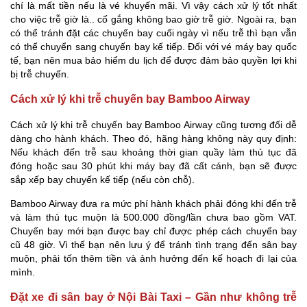
chí là mất tiền nếu là vé khuyến mãi. Vì vậy cách xử lý tốt nhất
cho việc trễ giờ là.. cố gắng không bao giờ trễ giờ. Ngoài ra, bạn
có thể tránh đặt các chuyến bay cuối ngày vì nếu trễ thì bạn vẫn
có thể chuyển sang chuyến bay kế tiếp. Đối với vé máy bay quốc
tế, bạn nên mua bảo hiểm du lịch để được đảm bảo quyền lợi khi
bị trễ chuyến.
Cách xử lý khi trễ chuyến bay Bamboo Airway
Cách xử lý khi trễ chuyến bay Bamboo Airway cũng tương đối dễ
dàng cho hành khách. Theo đó, hãng hàng không này quy định:
Nếu khách đến trễ sau khoảng thời gian quầy làm thủ tục đã
đóng hoặc sau 30 phút khi máy bay đã cất cánh, bạn sẽ được
sắp xếp bay chuyến kế tiếp (nếu còn chỗ).
Bamboo Airway đưa ra mức phí hành khách phải đóng khi đến trễ
và làm thủ tục muộn là 500.000 đồng/lần chưa bao gồm VAT.
Chuyến bay mới bạn được bay chỉ được phép cách chuyến bay
cũ 48 giờ. Vì thế bạn nên lưu ý để tránh tình trạng đến sân bay
muộn, phải tốn thêm tiền và ảnh hưởng đến kế hoạch đi lại của
mình.
Đặt xe đi sân bay ở Nội Bài Taxi – Gần như không trễ