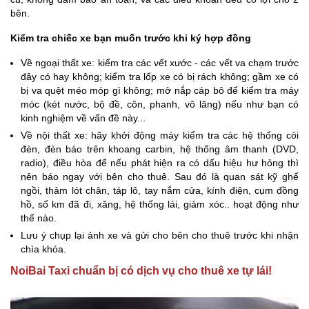
bên.
Kiểm tra chiếc xe bạn muốn trước khi ký hợp đồng
Về ngoại thất xe: kiểm tra các vết xước - các vết va chạm trước
đây có hay không; kiểm tra lốp xe có bị rách không; gầm xe có
bị va quệt méo móp gì không; mở nắp cáp bô để kiểm tra máy
móc (két nước, bộ đề, côn, phanh, vô lăng) nếu như bạn có
kinh nghiệm về vấn đề này...
Về nội thất xe: hãy khởi động máy kiểm tra các hệ thống còi
đèn, đèn báo trên khoang carbin, hệ thống âm thanh (DVD,
radio), điều hòa để nếu phát hiện ra có dấu hiệu hư hỏng thì
nên báo ngay với bên cho thuê. Sau đó là quan sát kỹ ghế
ngồi, thảm lót chân, táp lô, tay nắm cửa, kính điện, cụm đồng
hồ, số km đã đi, xăng, hệ thống lái, giảm xóc.. hoạt động như
thế nào.
Lưu ý chụp lại ảnh xe và gửi cho bên cho thuê trước khi nhận
chìa khóa.
NoiBai Taxi chuẩn bị có dịch vụ cho thuê xe tự lái!