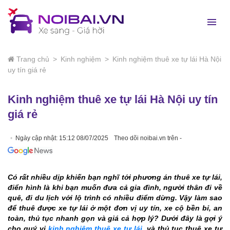
Trang chủ
>
Kinh nghiệm
>
Kinh nghiệm thuê xe tự lái Hà Nội
uy tín giá rẻ
Kinh nghiệm thuê xe tự lái Hà Nội uy tín
giá rẻ
Ngày cập nhật: 15:12 08/07/2025
Theo dõi noibai.vn trên -
Có rất nhiều dịp khiến bạn nghĩ tới phương án thuê xe tự lái,
điển hình là khi bạn muốn đưa cả gia đình, người thân đi về
quê, đi du lịch với lộ trình có nhiều điểm dừng. Vậy làm sao
để thuê được xe tự lái ở một đơn vị uy tín, xe cộ bền bỉ, an
toàn, thủ tục nhanh gọn và giá cả hợp lý? Dưới đây là gợi ý
cho quý vị
kinh nghiệm thuê xe tự lái
, và thủ tục thuê xe tự