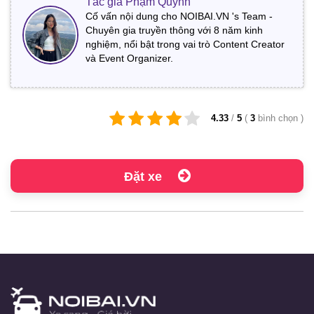
Tác giả Phạm Quỳnh
Cố vấn nội dung cho NOIBAI.VN 's Team -
Chuyên gia truyền thông với 8 năm kinh
nghiệm, nổi bật trong vai trò Content Creator
và Event Organizer.
4.33
/
5
(
3
bình chọn
)
Đặt xe