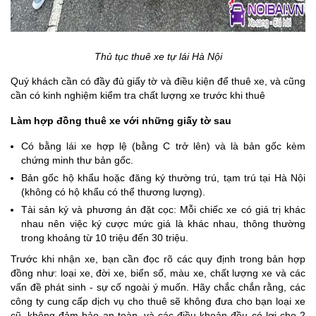
Thủ tục thuê xe tự lái Hà Nội
Quý khách cần có đầy đủ giấy tờ và điều kiện để thuê xe, và cũng
cần có kinh nghiệm kiểm tra chất lượng xe trước khi thuê
Làm hợp đồng thuê xe với những giấy tờ sau
Có bằng lái xe hợp lệ (bằng C trở lên) và là bản gốc kèm
chứng minh thư bản gốc.
Bản gốc hộ khẩu hoặc đăng ký thường trú, tạm trú tại Hà Nội
(không có hộ khẩu có thể thương lượng).
Tài sản ký và phương án đặt cọc: Mỗi chiếc xe có giá trị khác
nhau nên việc ký cược mức giá là khác nhau, thông thường
trong khoảng từ 10 triệu đến 30 triệu.
Trước khi nhận xe, bạn cần đọc rõ các quy định trong bản hợp
đồng như: loại xe, đời xe, biển số, màu xe, chất lượng xe và các
vấn đề phát sinh - sự cố ngoài ý muốn. Hãy chắc chắn rằng, các
công ty cung cấp dịch vụ cho thuê sẽ không đưa cho bạn loại xe
cũ, không đảm bảo an toàn, và các điều khoản đều có lợi cho 2