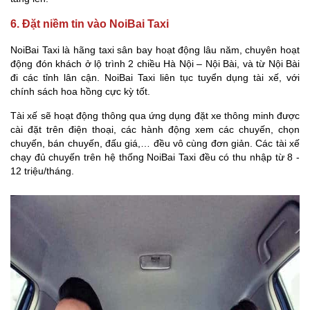
6. Đặt niềm tin vào NoiBai Taxi
NoiBai Taxi là hãng taxi sân bay hoạt động lâu năm, chuyên hoạt
động đón khách ở lộ trình 2 chiều Hà Nội – Nội Bài, và từ Nội Bài
đi các tỉnh lân cận. NoiBai Taxi liên tục tuyển dụng tài xế, với
chính sách hoa hồng cực kỳ tốt.
Tài xế sẽ hoạt động thông qua ứng dụng đặt xe thông minh được
cài đặt trên điện thoại, các hành động xem các chuyến, chọn
chuyến, bán chuyến, đấu giá,… đều vô cùng đơn giản. Các tài xế
chạy đủ chuyến trên hệ thống NoiBai Taxi đều có thu nhập từ 8 -
12 triệu/tháng.