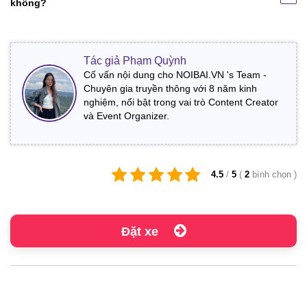
không?
Tác giả Phạm Quỳnh
Cố vấn nội dung cho NOIBAI.VN 's Team -
Chuyên gia truyền thông với 8 năm kinh
nghiệm, nổi bật trong vai trò Content Creator
và Event Organizer.
4.5
/
5
(
2
bình chọn
)
Đặt xe