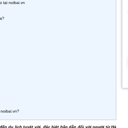
 tại noibai.vn
xa?
 noibai.vn?
đến du lịch tuyệt vời, đặc biệt hấp dẫn đối với người từ Hà