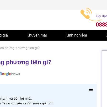
Gọi đặt
088
g giá
Khuyến mãi
Kinh nghiệm
 có những phương tiện gì?
g phương tiện gì?
hanh và tiện lợi nhất
i để có chuyến xe đời mới - giá hời