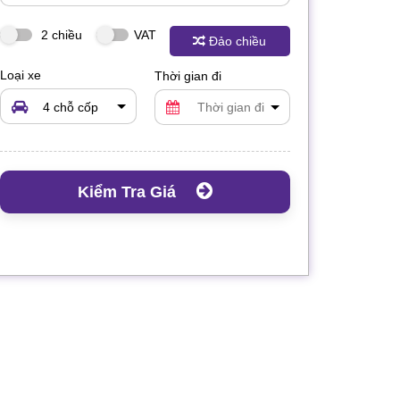
2 chiều
VAT
Đảo chiều
Loại xe
Thời gian đi
4 chỗ cốp
rộng
Kiểm Tra Giá