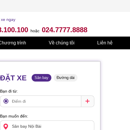
 xe ngay
8.100.100
024.7777.8888
hoặc
Chương trình
Về chúng tôi
Liên hệ
ĐẶT XE
Sân bay
Đường dài
Bạn đi từ:
Bạn muốn đến: