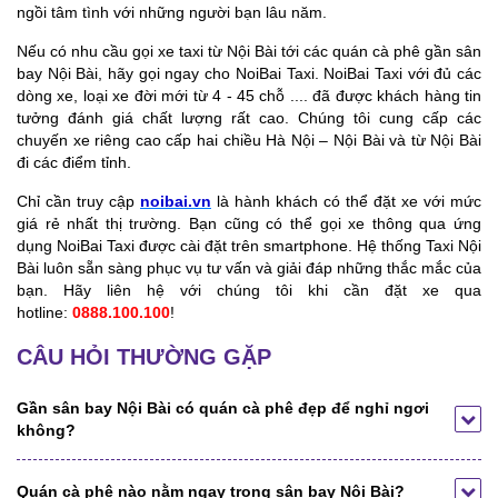
ngồi tâm tình với những người bạn lâu năm.
Nếu có nhu cầu gọi xe taxi từ Nội Bài tới các quán cà phê gần sân
bay Nội Bài, hãy gọi ngay cho NoiBai Taxi. NoiBai Taxi với đủ các
dòng xe, loại xe đời mới từ 4 - 45 chỗ .... đã được khách hàng tin
tưởng đánh giá chất lượng rất cao. Chúng tôi cung cấp các
chuyến xe riêng cao cấp hai chiều Hà Nội – Nội Bài và từ Nội Bài
đi các điểm tỉnh.
Chỉ cần truy cập
noibai.vn
là hành khách có thể đặt xe với mức
giá rẻ nhất thị trường. Bạn cũng có thể gọi xe thông qua ứng
dụng NoiBai Taxi được cài đặt trên smartphone. Hệ thống Taxi Nội
Bài luôn sẵn sàng phục vụ tư vấn và giải đáp những thắc mắc của
bạn. Hãy liên hệ với chúng tôi khi cần đặt xe qua
hotline:
0888.100.100
!
CÂU HỎI THƯỜNG GẶP
Gần sân bay Nội Bài có quán cà phê đẹp để nghỉ ngơi
không?
Quán cà phê nào nằm ngay trong sân bay Nội Bài?