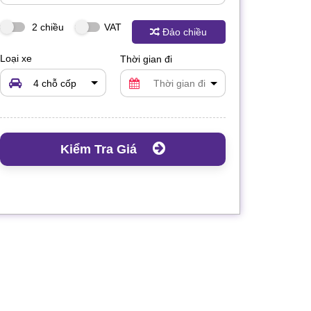
2 chiều
VAT
Đảo chiều
Loại xe
Thời gian đi
4 chỗ cốp
rộng
Kiểm Tra Giá