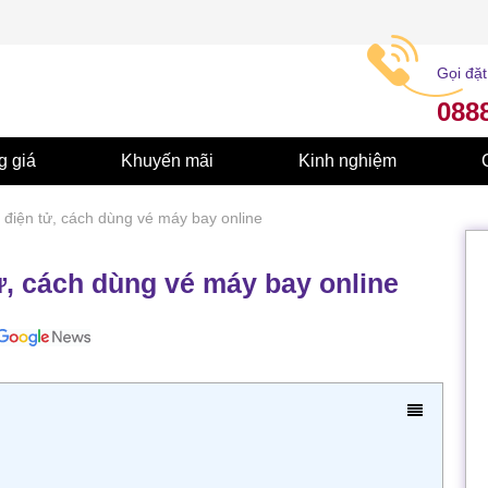
Gọi đặt
088
g giá
Khuyến mãi
Kinh nghiệm
điện tử, cách dùng vé máy bay online
, cách dùng vé máy bay online