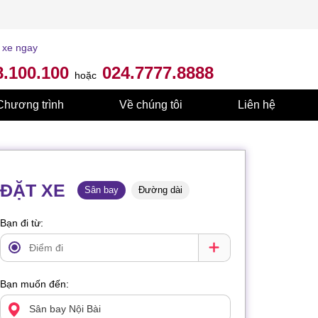
 xe ngay
8.100.100
024.7777.8888
hoặc
Chương trình
Về chúng tôi
Liên hệ
ĐẶT XE
Sân bay
Đường dài
Bạn đi từ:
Bạn muốn đến: